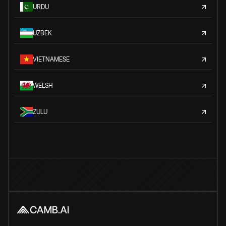
URDU
UZBEK
VIETNAMESE
WELSH
ZULU