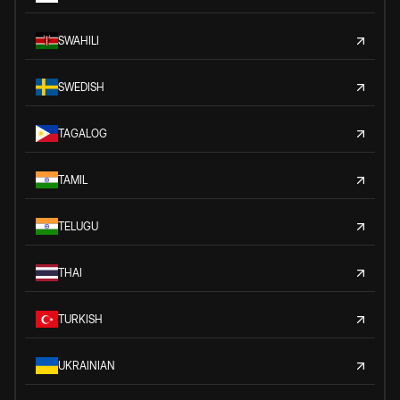
SWAHILI
SWEDISH
TAGALOG
TAMIL
TELUGU
THAI
TURKISH
UKRAINIAN