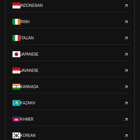
INDONESIAN
IRISH
ITALIAN
JAPANESE
JAVANESE
KANNADA
KAZAKH
KHMER
KOREAN