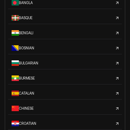
BANGLA
BASQUE
BENGALI
BOSNIAN
BULGARIAN
BURMESE
CATALAN
CHINESE
CROATIAN