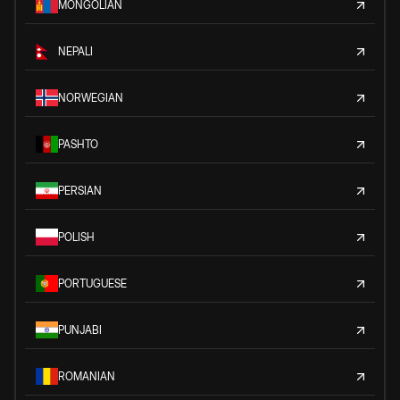
MONGOLIAN
NEPALI
NORWEGIAN
PASHTO
PERSIAN
POLISH
PORTUGUESE
PUNJABI
ROMANIAN