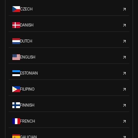
CZECH
DANISH
DUTCH
ENGLISH
ESTONIAN
FILIPINO
FINNISH
FRENCH
GALICIAN