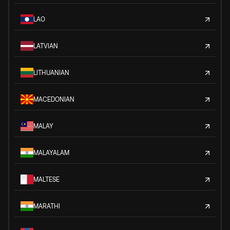
LAO
LATVIAN
LITHUANIAN
MACEDONIAN
MALAY
MALAYALAM
MALTESE
MARATHI