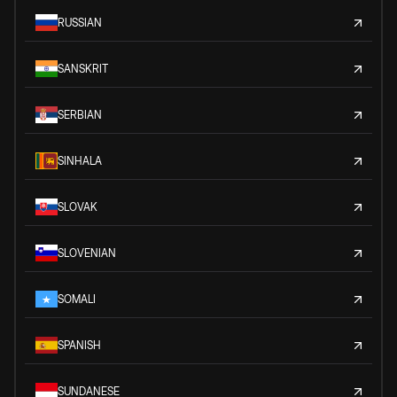
RUSSIAN
SANSKRIT
SERBIAN
SINHALA
SLOVAK
SLOVENIAN
SOMALI
SPANISH
SUNDANESE