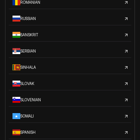
ROMANIAN
RUSSIAN
SANSKRIT
SERBIAN
SINHALA
SLOVAK
SLOVENIAN
SOMALI
SPANISH