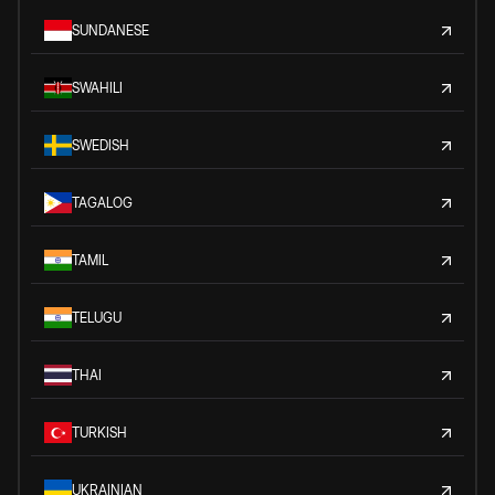
SUNDANESE
SWAHILI
SWEDISH
TAGALOG
TAMIL
TELUGU
THAI
TURKISH
UKRAINIAN