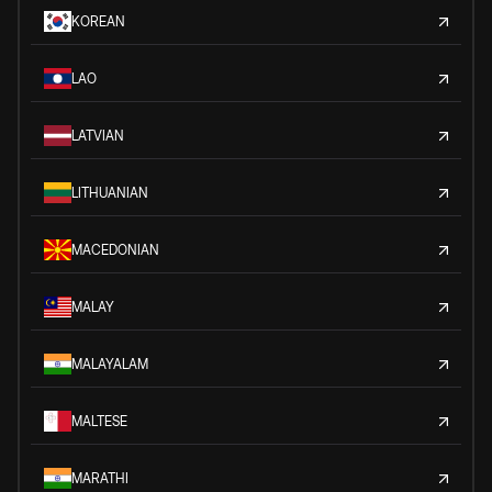
KOREAN
LAO
LATVIAN
LITHUANIAN
MACEDONIAN
MALAY
MALAYALAM
MALTESE
MARATHI