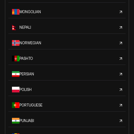
MONGOLIAN
NEPALI
NORWEGIAN
PASHTO
PERSIAN
POLISH
PORTUGUESE
PUNJABI