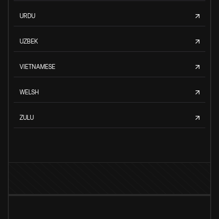
URDU
UZBEK
VIETNAMESE
WELSH
ZULU