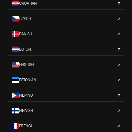
CROATIAN
CZECH
DANISH
DUTCH
ENGLISH
ESTONIAN
FILIPINO
FINNISH
FRENCH