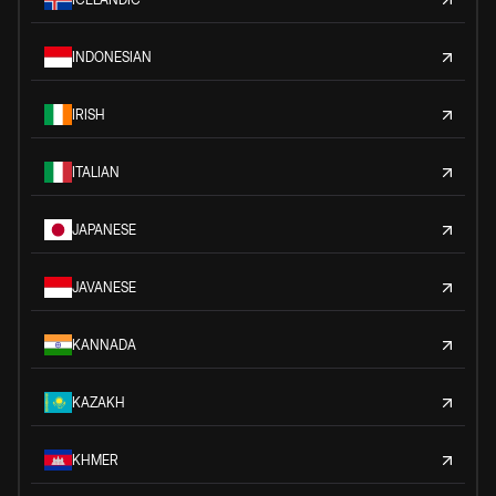
INDONESIAN
IRISH
ITALIAN
JAPANESE
JAVANESE
KANNADA
KAZAKH
KHMER