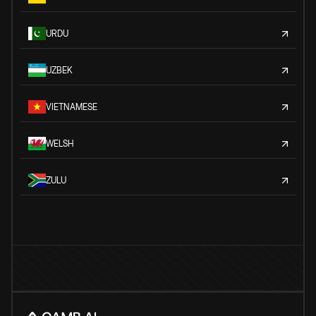
URDU
UZBEK
VIETNAMESE
WELSH
ZULU