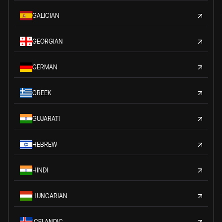
GALICIAN
GEORGIAN
GERMAN
GREEK
GUJARATI
HEBREW
HINDI
HUNGARIAN
ICELANDIC