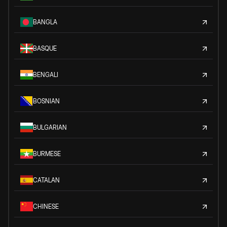
BANGLA
BASQUE
BENGALI
BOSNIAN
BULGARIAN
BURMESE
CATALAN
CHINESE