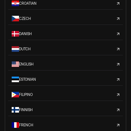
CROATIAN
CZECH
DANISH
DUTCH
ENGLISH
ESTONIAN
FILIPINO
FINNISH
FRENCH