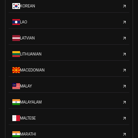
KOREAN
LAO
LATVIAN
LITHUANIAN
MACEDONIAN
MALAY
MALAYALAM
MALTESE
MARATHI