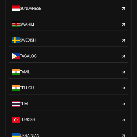
SUNDANESE
SWAHILI
SWEDISH
TAGALOG
TAMIL
TELUGU
THAI
TURKISH
UKRAINIAN