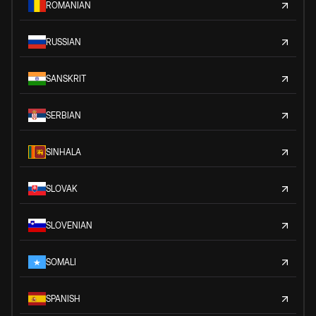
ROMANIAN
RUSSIAN
SANSKRIT
SERBIAN
SINHALA
SLOVAK
SLOVENIAN
SOMALI
SPANISH