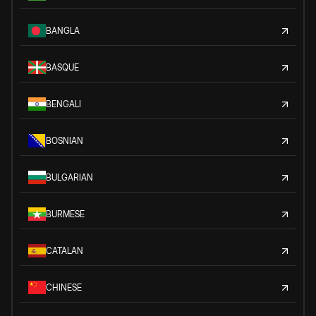
BANGLA
BASQUE
BENGALI
BOSNIAN
BULGARIAN
BURMESE
CATALAN
CHINESE