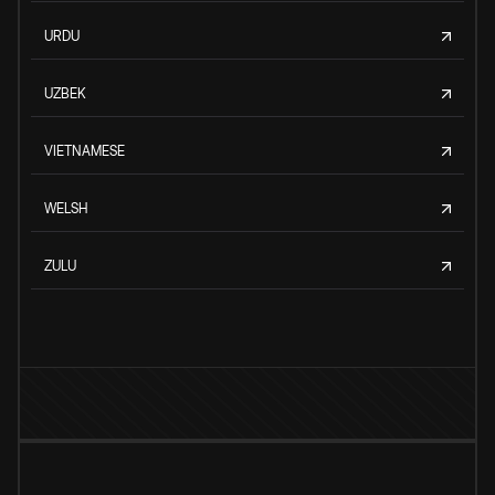
URDU
UZBEK
VIETNAMESE
WELSH
ZULU