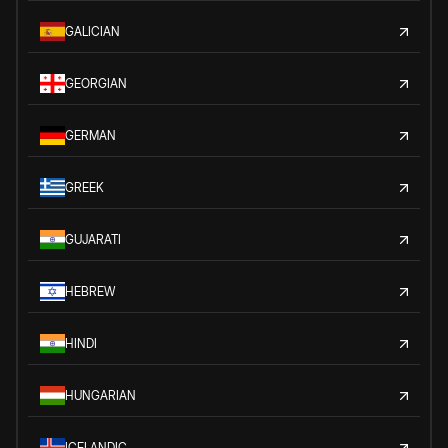
GALICIAN
GEORGIAN
GERMAN
GREEK
GUJARATI
HEBREW
HINDI
HUNGARIAN
ICELANDIC