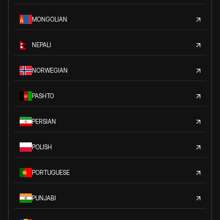
MONGOLIAN
NEPALI
NORWEGIAN
PASHTO
PERSIAN
POLISH
PORTUGUESE
PUNJABI