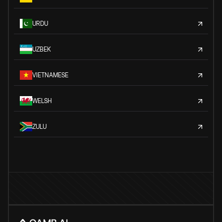
URDU
UZBEK
VIETNAMESE
WELSH
ZULU