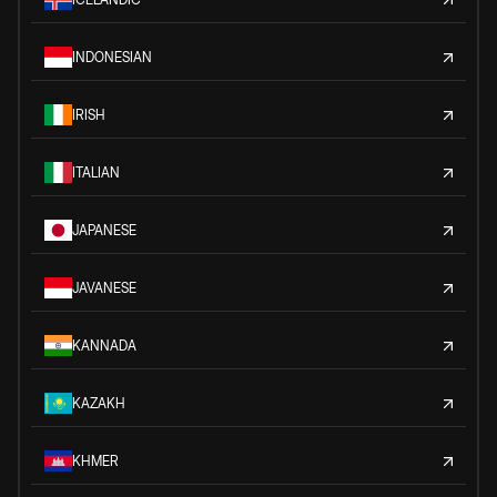
INDONESIAN
IRISH
ITALIAN
JAPANESE
JAVANESE
KANNADA
KAZAKH
KHMER