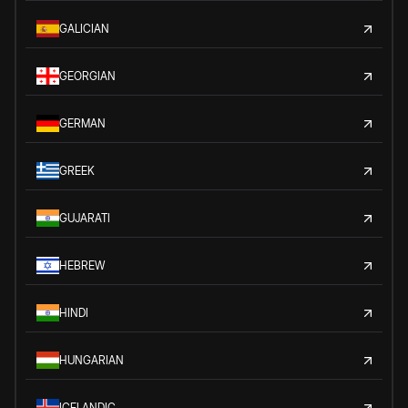
GALICIAN
GEORGIAN
GERMAN
GREEK
GUJARATI
HEBREW
HINDI
HUNGARIAN
ICELANDIC