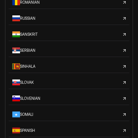
ROMANIAN
RUSSIAN
SANSKRIT
SERBIAN
SINHALA
SLOVAK
SLOVENIAN
SOMALI
SPANISH