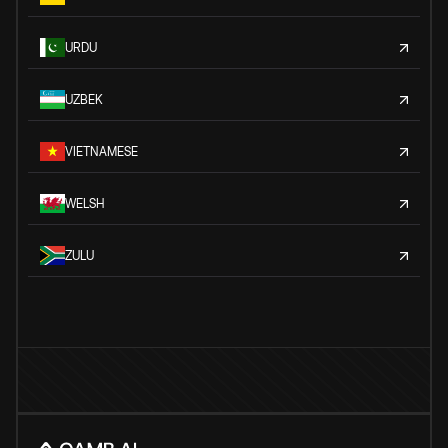
URDU
UZBEK
VIETNAMESE
WELSH
ZULU