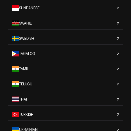
SUNDANESE
SWAHILI
SWEDISH
TAGALOG
TAMIL
TELUGU
THAI
TURKISH
UKRAINIAN