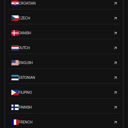
CROATIAN
CZECH
DANISH
DUTCH
ENGLISH
ESTONIAN
FILIPINO
FINNISH
FRENCH