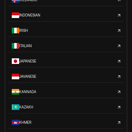
INDONESIAN
IRISH
ITALIAN
JAPANESE
JAVANESE
KANNADA
KAZAKH
KHMER