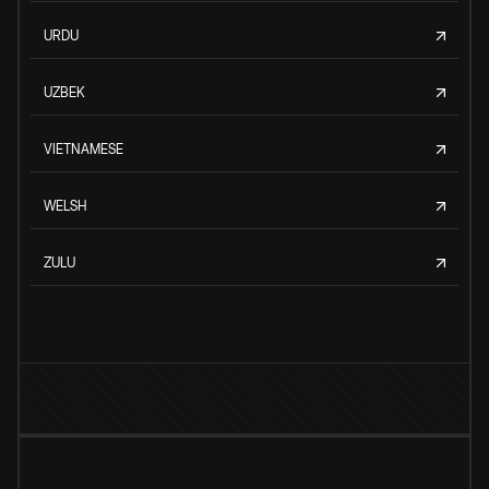
URDU
UZBEK
VIETNAMESE
WELSH
ZULU