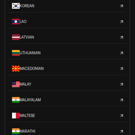
KOREAN
LAO
LATVIAN
LITHUANIAN
MACEDONIAN
MALAY
MALAYALAM
MALTESE
MARATHI