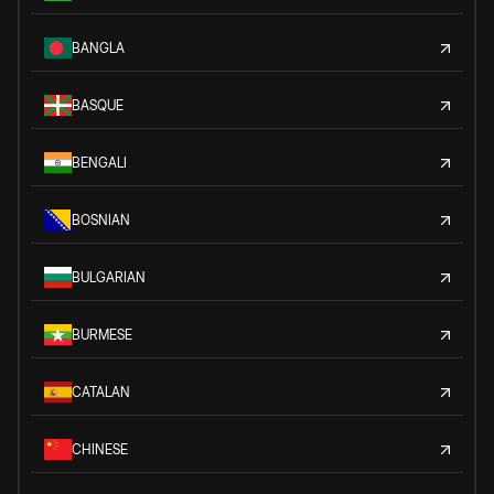
BANGLA
BASQUE
BENGALI
BOSNIAN
BULGARIAN
BURMESE
CATALAN
CHINESE