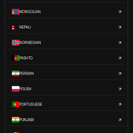
MONGOLIAN
NEPALI
NORWEGIAN
PASHTO
PERSIAN
POLISH
PORTUGUESE
PUNJABI