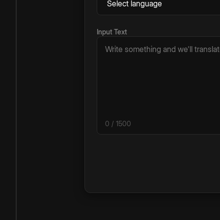
Input Text
0
/ 1500