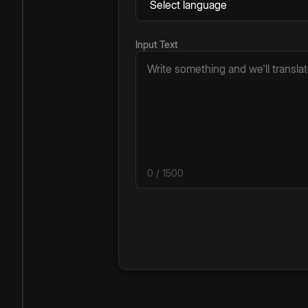
Input Text
0
/ 1500