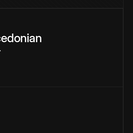
edonian
r