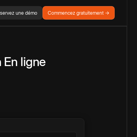
servez une démo
Commencez gratuitement →
n
En ligne