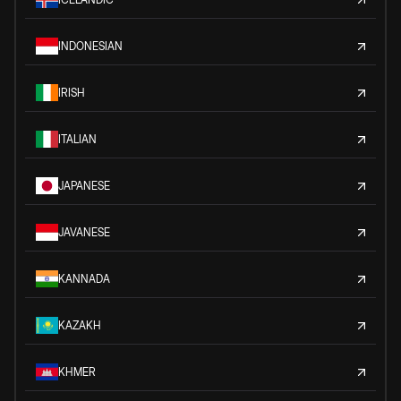
INDONESIAN
IRISH
ITALIAN
JAPANESE
JAVANESE
KANNADA
KAZAKH
KHMER