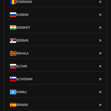
ROMANIAN
RUSSIAN
SANSKRIT
SERBIAN
SINHALA
SLOVAK
SLOVENIAN
SOMALI
SPANISH