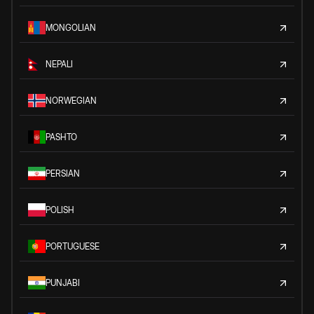
MONGOLIAN
NEPALI
NORWEGIAN
PASHTO
PERSIAN
POLISH
PORTUGUESE
PUNJABI