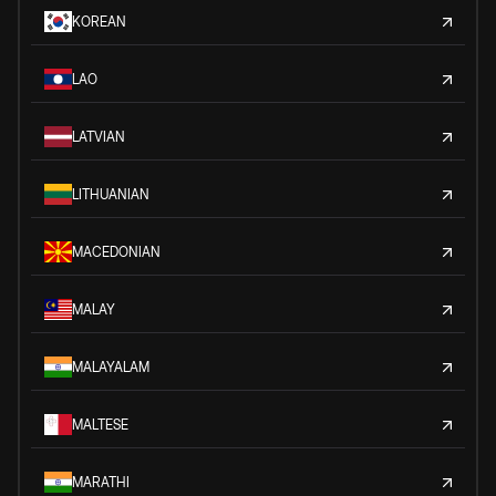
KOREAN
LAO
LATVIAN
LITHUANIAN
MACEDONIAN
MALAY
MALAYALAM
MALTESE
MARATHI