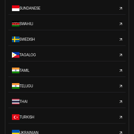
SUNDANESE
SWAHILI
SWEDISH
TAGALOG
TAMIL
TELUGU
THAI
TURKISH
UKRAINIAN