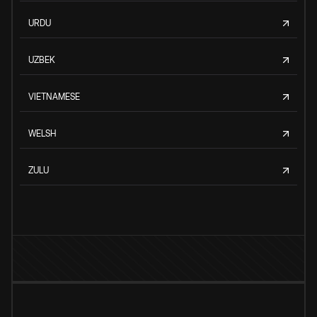
URDU
UZBEK
VIETNAMESE
WELSH
ZULU