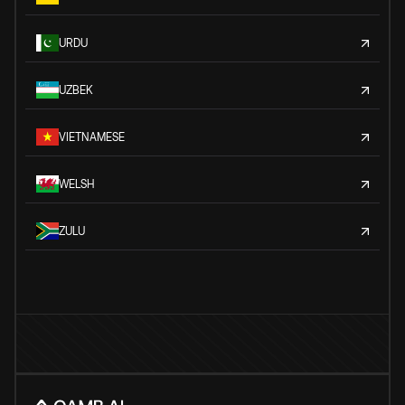
URDU
UZBEK
VIETNAMESE
WELSH
ZULU