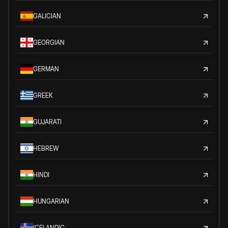
GALICIAN
GEORGIAN
GERMAN
GREEK
GUJARATI
HEBREW
HINDI
HUNGARIAN
ICELANDIC