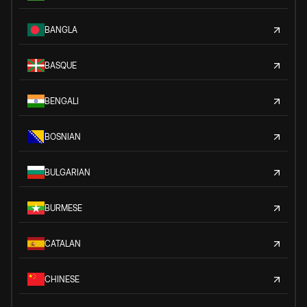
BANGLA
BASQUE
BENGALI
BOSNIAN
BULGARIAN
BURMESE
CATALAN
CHINESE