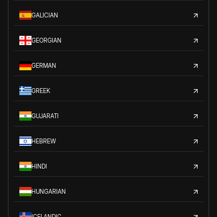
GALICIAN
GEORGIAN
GERMAN
GREEK
GUJARATI
HEBREW
HINDI
HUNGARIAN
ICELANDIC