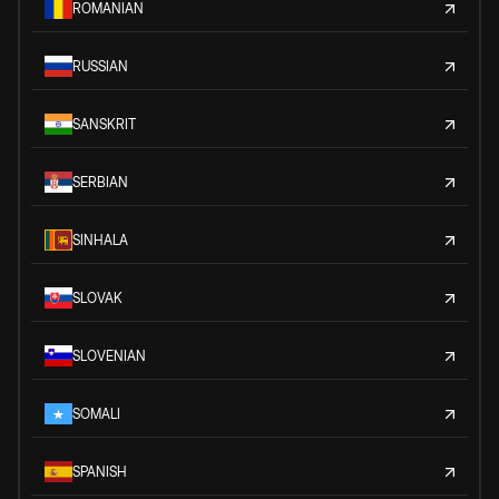
ROMANIAN
RUSSIAN
SANSKRIT
SERBIAN
SINHALA
SLOVAK
SLOVENIAN
SOMALI
SPANISH