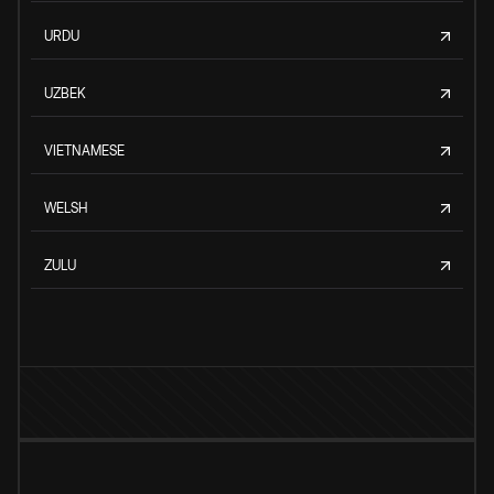
URDU
UZBEK
VIETNAMESE
WELSH
ZULU