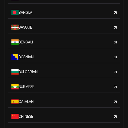
BANGLA
BASQUE
BENGALI
BOSNIAN
BULGARIAN
BURMESE
CATALAN
CHINESE