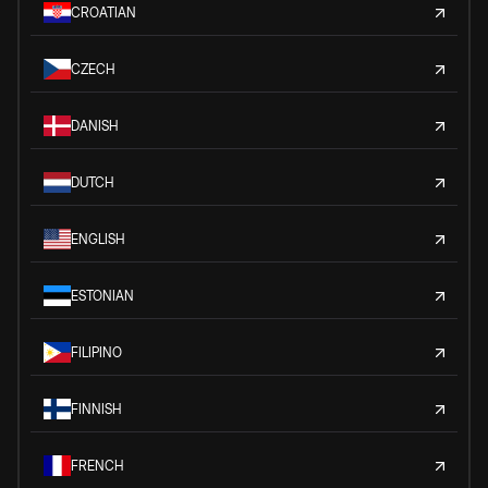
CROATIAN
CZECH
DANISH
DUTCH
ENGLISH
ESTONIAN
FILIPINO
FINNISH
FRENCH