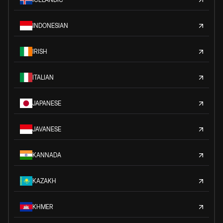
INDONESIAN
IRISH
ITALIAN
JAPANESE
JAVANESE
KANNADA
KAZAKH
KHMER