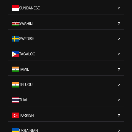
SUNDANESE
SWAHILI
SWEDISH
TAGALOG
TAMIL
TELUGU
THAI
TURKISH
UKRAINIAN