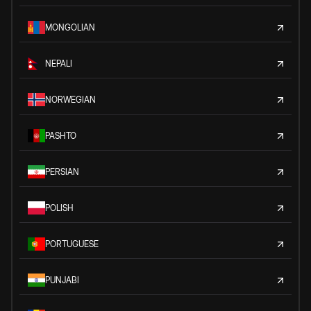
MONGOLIAN
NEPALI
NORWEGIAN
PASHTO
PERSIAN
POLISH
PORTUGUESE
PUNJABI