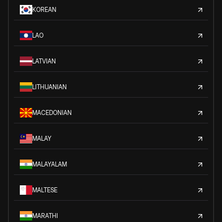
KOREAN
LAO
LATVIAN
LITHUANIAN
MACEDONIAN
MALAY
MALAYALAM
MALTESE
MARATHI