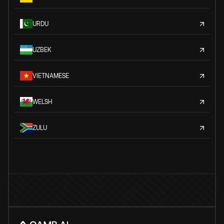
URDU
UZBEK
VIETNAMESE
WELSH
ZULU