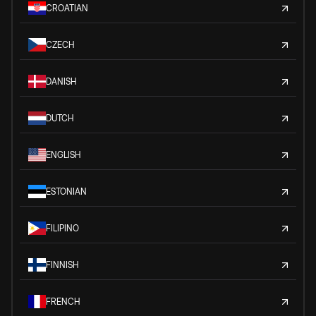
CROATIAN
CZECH
DANISH
DUTCH
ENGLISH
ESTONIAN
FILIPINO
FINNISH
FRENCH