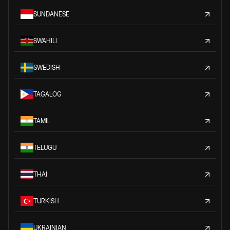
SUNDANESE
SWAHILI
SWEDISH
TAGALOG
TAMIL
TELUGU
THAI
TURKISH
UKRAINIAN