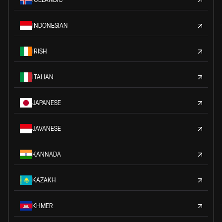
INDONESIAN
IRISH
ITALIAN
JAPANESE
JAVANESE
KANNADA
KAZAKH
KHMER