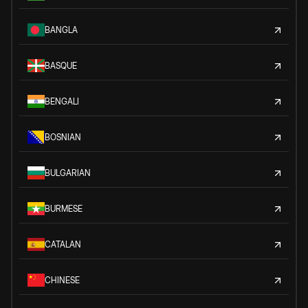
BANGLA
BASQUE
BENGALI
BOSNIAN
BULGARIAN
BURMESE
CATALAN
CHINESE