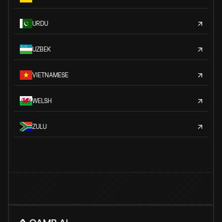
URDU
UZBEK
VIETNAMESE
WELSH
ZULU