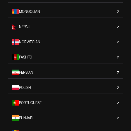
MONGOLIAN
NEPALI
NORWEGIAN
PASHTO
PERSIAN
POLISH
PORTUGUESE
PUNJABI