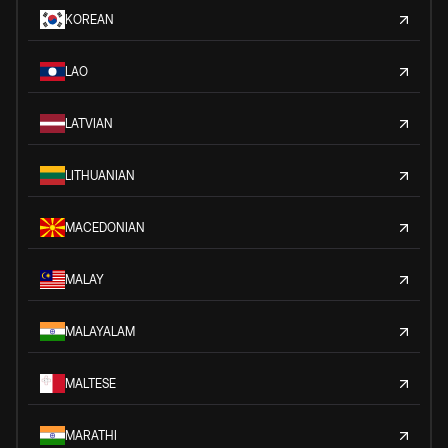
KOREAN
LAO
LATVIAN
LITHUANIAN
MACEDONIAN
MALAY
MALAYALAM
MALTESE
MARATHI