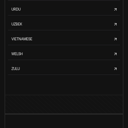
URDU
UZBEK
VIETNAMESE
WELSH
ZULU