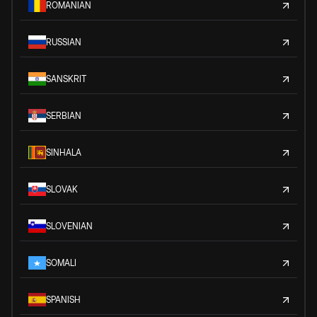
ROMANIAN
RUSSIAN
SANSKRIT
SERBIAN
SINHALA
SLOVAK
SLOVENIAN
SOMALI
SPANISH