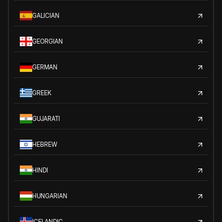
GALICIAN
GEORGIAN
GERMAN
GREEK
GUJARATI
HEBREW
HINDI
HUNGARIAN
ICELANDIC