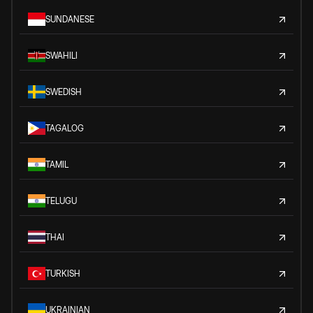
SUNDANESE
SWAHILI
SWEDISH
TAGALOG
TAMIL
TELUGU
THAI
TURKISH
UKRAINIAN