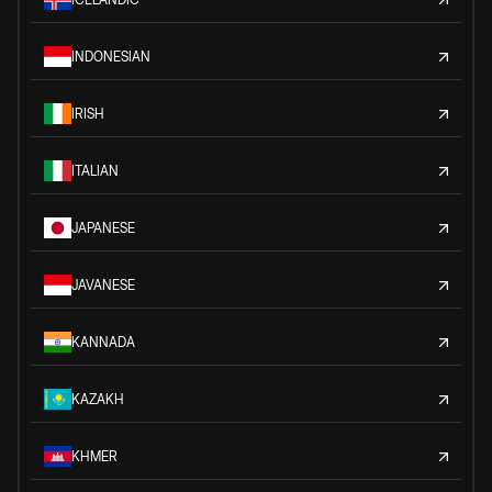
INDONESIAN
IRISH
ITALIAN
JAPANESE
JAVANESE
KANNADA
KAZAKH
KHMER