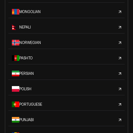
MONGOLIAN
NEPALI
NORWEGIAN
PASHTO
PERSIAN
POLISH
PORTUGUESE
PUNJABI