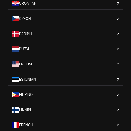
CROATIAN
CZECH
DANISH
DUTCH
ENGLISH
ESTONIAN
FILIPINO
FINNISH
FRENCH