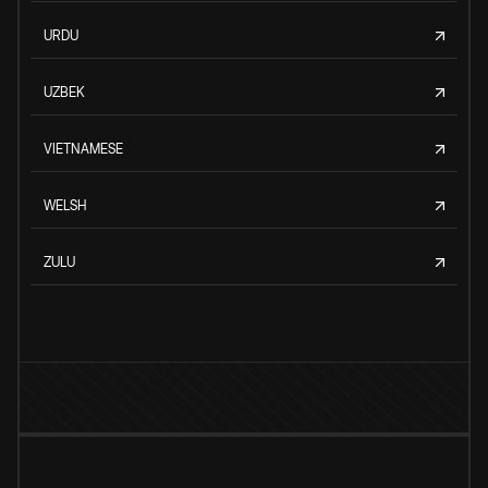
URDU
UZBEK
VIETNAMESE
WELSH
ZULU