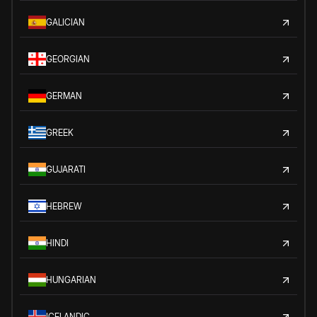
GALICIAN
GEORGIAN
GERMAN
GREEK
GUJARATI
HEBREW
HINDI
HUNGARIAN
ICELANDIC