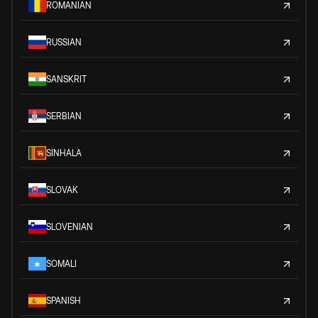
ROMANIAN
RUSSIAN
SANSKRIT
SERBIAN
SINHALA
SLOVAK
SLOVENIAN
SOMALI
SPANISH