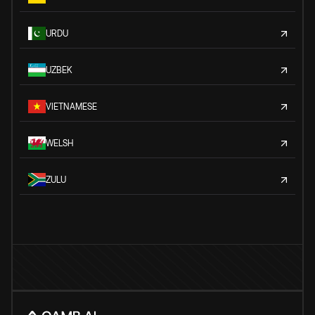
URDU
UZBEK
VIETNAMESE
WELSH
ZULU