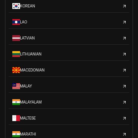
KOREAN
LAO
LATVIAN
LITHUANIAN
MACEDONIAN
MALAY
MALAYALAM
MALTESE
MARATHI