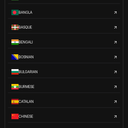
BANGLA
BASQUE
BENGALI
BOSNIAN
BULGARIAN
BURMESE
CATALAN
CHINESE