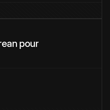
rean
pour