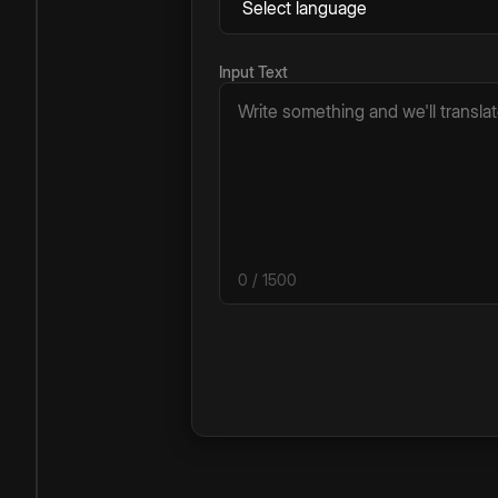
Input Text
0
/ 1500