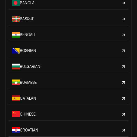
BANGLA
BASQUE
BENGALI
BOSNIAN
BULGARIAN
BURMESE
CATALAN
CHINESE
CROATIAN