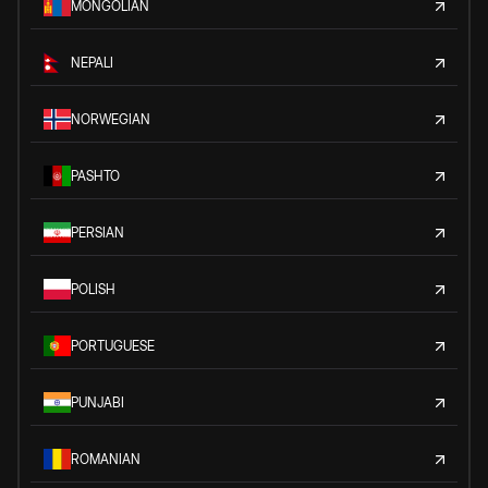
MONGOLIAN
NEPALI
NORWEGIAN
PASHTO
PERSIAN
POLISH
PORTUGUESE
PUNJABI
ROMANIAN