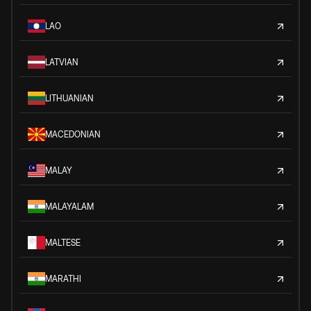
LAO
LATVIAN
LITHUANIAN
MACEDONIAN
MALAY
MALAYALAM
MALTESE
MARATHI