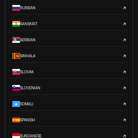
RUSSIAN
SANSKRIT
SERBIAN
SINHALA
SLOVAK
SLOVENIAN
SOMALI
SPANISH
SUNDANESE