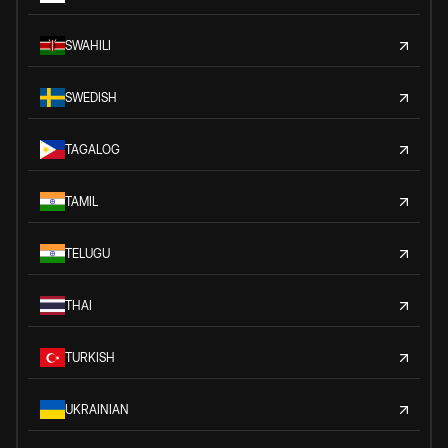
SWAHILI
SWEDISH
TAGALOG
TAMIL
TELUGU
THAI
TURKISH
UKRAINIAN