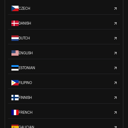
CZECH
DANISH
DUTCH
ENGLISH
ESTONIAN
FILIPINO
FINNISH
FRENCH
GALICIAN