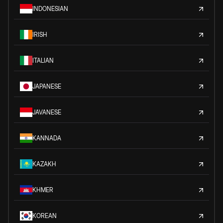
INDONESIAN
IRISH
ITALIAN
JAPANESE
JAVANESE
KANNADA
KAZAKH
KHMER
KOREAN