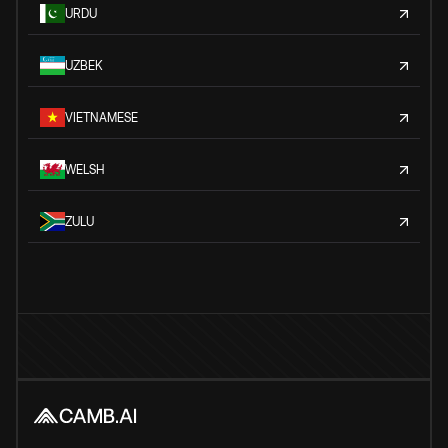
URDU
UZBEK
VIETNAMESE
WELSH
ZULU