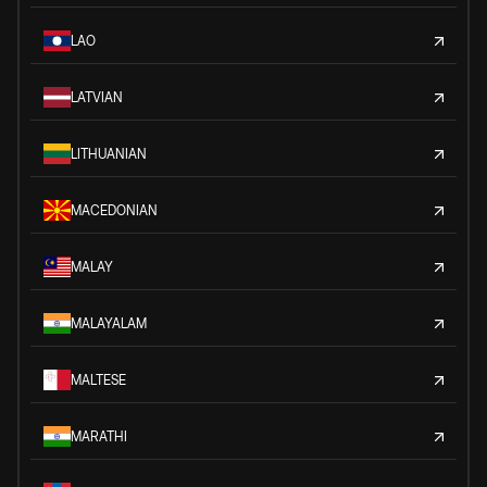
LAO
LATVIAN
LITHUANIAN
MACEDONIAN
MALAY
MALAYALAM
MALTESE
MARATHI