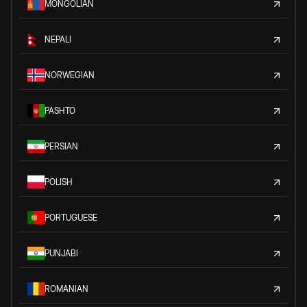
MONGOLIAN
NEPALI
NORWEGIAN
PASHTO
PERSIAN
POLISH
PORTUGUESE
PUNJABI
ROMANIAN