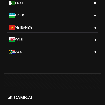
URDU
UZBEK
VIETNAMESE
WELSH
ZULU