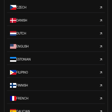
CZECH
DANISH
DUTCH
ENGLISH
ESTONIAN
FILIPINO
FINNISH
FRENCH
GALICIAN