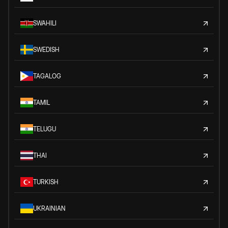
SWAHILI
SWEDISH
TAGALOG
TAMIL
TELUGU
THAI
TURKISH
UKRAINIAN