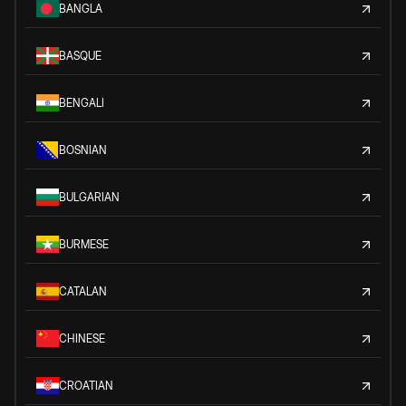
BANGLA
BASQUE
BENGALI
BOSNIAN
BULGARIAN
BURMESE
CATALAN
CHINESE
CROATIAN