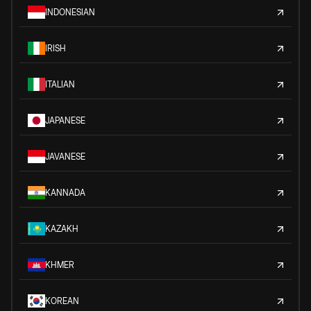
INDONESIAN
IRISH
ITALIAN
JAPANESE
JAVANESE
KANNADA
KAZAKH
KHMER
KOREAN