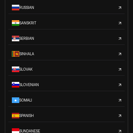
RUSSIAN
SANSKRIT
SERBIAN
SINHALA
SLOVAK
SLOVENIAN
SOMALI
SPANISH
SUNDANESE