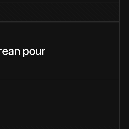
rean
pour