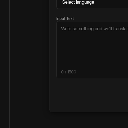
Input Text
0
/ 1500