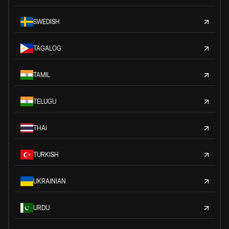
SWEDISH
TAGALOG
TAMIL
TELUGU
THAI
TURKISH
UKRAINIAN
URDU