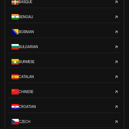
BASQUE
BENGALI
BOSNIAN
BULGARIAN
BURMESE
CATALAN
CHINESE
CROATIAN
CZECH