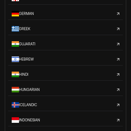
GERMAN
GREEK
GUJARATI
HEBREW
HINDI
HUNGARIAN
ICELANDIC
INDONESIAN