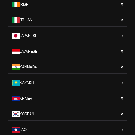
IRISH
ITALIAN
JAPANESE
JAVANESE
KANNADA
KAZAKH
KHMER
KOREAN
LAO