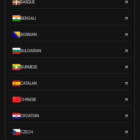
BASQUE
BENGALI
BOSNIAN
BULGARIAN
BURMESE
CATALAN
CHINESE
CROATIAN
CZECH