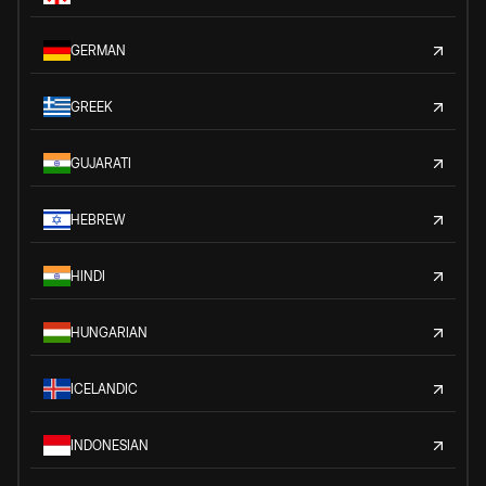
GERMAN
GREEK
GUJARATI
HEBREW
HINDI
HUNGARIAN
ICELANDIC
INDONESIAN