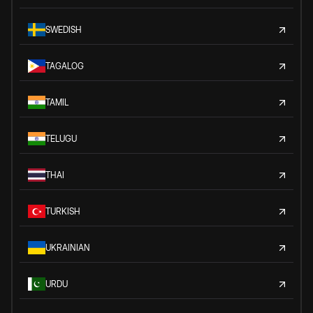
SWEDISH
TAGALOG
TAMIL
TELUGU
THAI
TURKISH
UKRAINIAN
URDU