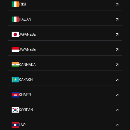
IRISH
ITALIAN
JAPANESE
JAVANESE
KANNADA
KAZAKH
KHMER
KOREAN
LAO