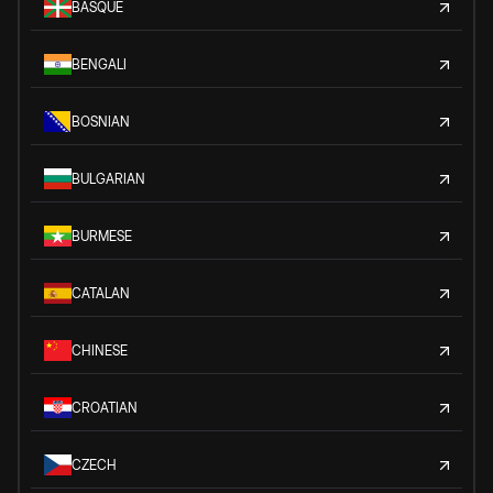
BASQUE
BENGALI
BOSNIAN
BULGARIAN
BURMESE
CATALAN
CHINESE
CROATIAN
CZECH