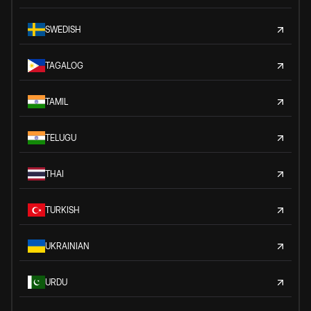
SWEDISH
TAGALOG
TAMIL
TELUGU
THAI
TURKISH
UKRAINIAN
URDU