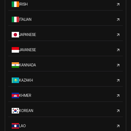
IRISH
ITALIAN
JAPANESE
JAVANESE
KANNADA
KAZAKH
KHMER
KOREAN
LAO