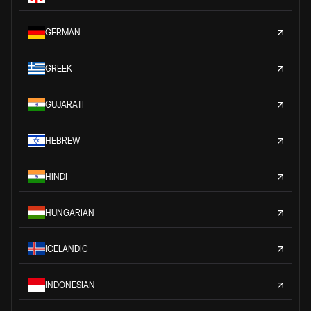
GERMAN
GREEK
GUJARATI
HEBREW
HINDI
HUNGARIAN
ICELANDIC
INDONESIAN