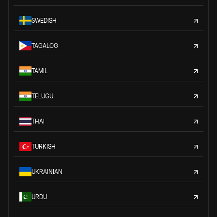
SWEDISH
TAGALOG
TAMIL
TELUGU
THAI
TURKISH
UKRAINIAN
URDU