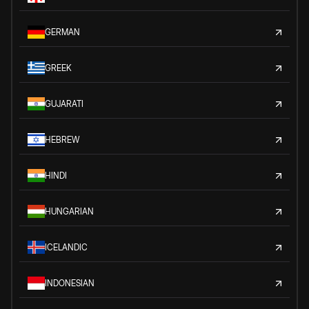
GERMAN
GREEK
GUJARATI
HEBREW
HINDI
HUNGARIAN
ICELANDIC
INDONESIAN