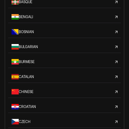
BASQUE
BENGALI
BOSNIAN
BULGARIAN
BURMESE
CATALAN
CHINESE
CROATIAN
CZECH