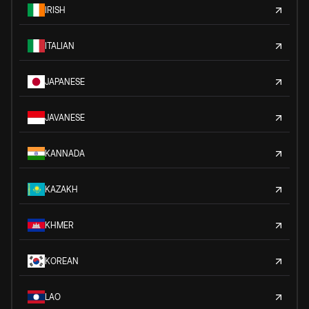
IRISH
ITALIAN
JAPANESE
JAVANESE
KANNADA
KAZAKH
KHMER
KOREAN
LAO