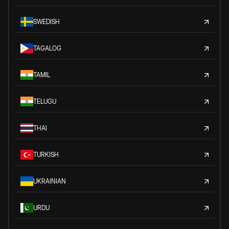
SWEDISH
TAGALOG
TAMIL
TELUGU
THAI
TURKISH
UKRAINIAN
URDU