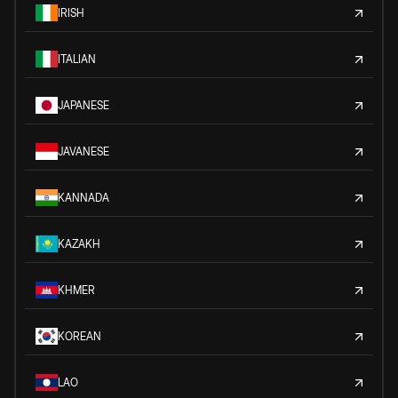
IRISH
ITALIAN
JAPANESE
JAVANESE
KANNADA
KAZAKH
KHMER
KOREAN
LAO