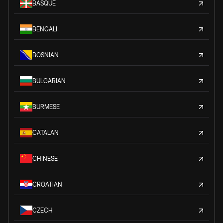
BASQUE
BENGALI
BOSNIAN
BULGARIAN
BURMESE
CATALAN
CHINESE
CROATIAN
CZECH