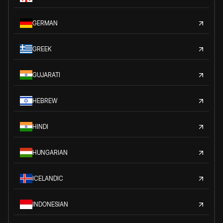
GERMAN
GREEK
GUJARATI
HEBREW
HINDI
HUNGARIAN
ICELANDIC
INDONESIAN