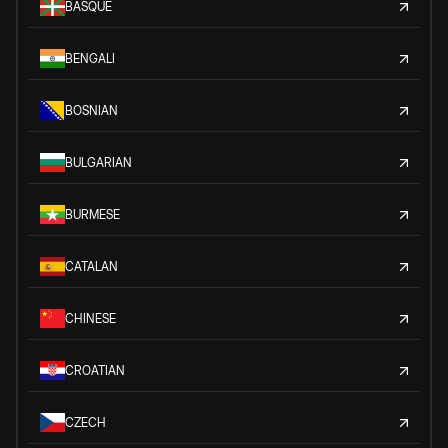
BASQUE
BENGALI
BOSNIAN
BULGARIAN
BURMESE
CATALAN
CHINESE
CROATIAN
CZECH