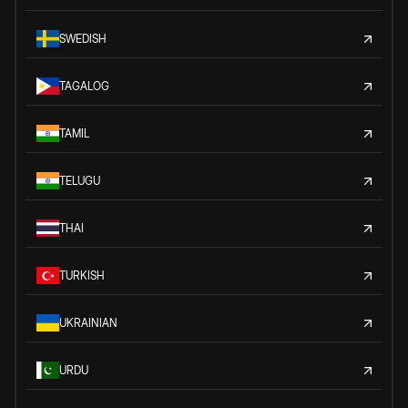
SWEDISH
TAGALOG
TAMIL
TELUGU
THAI
TURKISH
UKRAINIAN
URDU