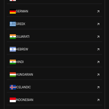
GERMAN
GREEK
GUJARATI
HEBREW
HINDI
HUNGARIAN
ICELANDIC
INDONESIAN