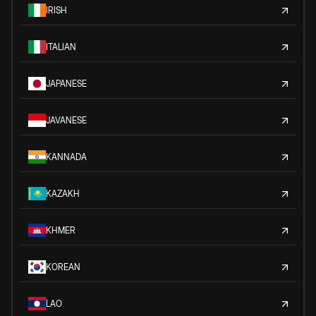
IRISH
ITALIAN
JAPANESE
JAVANESE
KANNADA
KAZAKH
KHMER
KOREAN
LAO