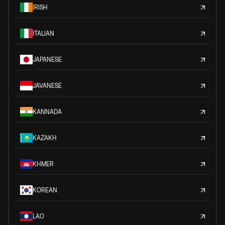
IRISH
ITALIAN
JAPANESE
JAVANESE
KANNADA
KAZAKH
KHMER
KOREAN
LAO