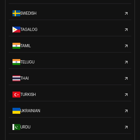
SWEDISH
TAGALOG
TAMIL
TELUGU
THAI
TURKISH
UKRAINIAN
URDU