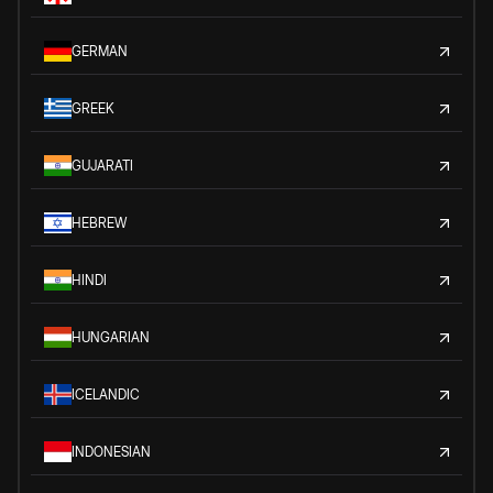
GERMAN
GREEK
GUJARATI
HEBREW
HINDI
HUNGARIAN
ICELANDIC
INDONESIAN