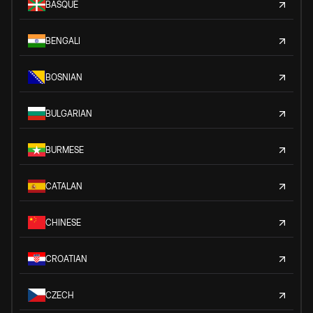
BASQUE
BENGALI
BOSNIAN
BULGARIAN
BURMESE
CATALAN
CHINESE
CROATIAN
CZECH