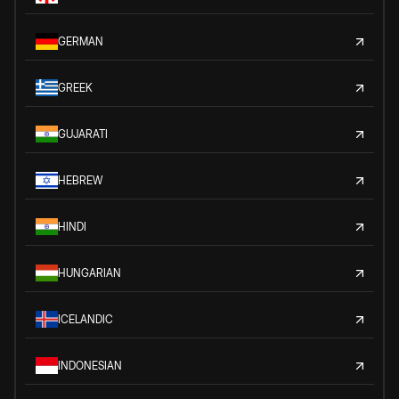
GERMAN
GREEK
GUJARATI
HEBREW
HINDI
HUNGARIAN
ICELANDIC
INDONESIAN