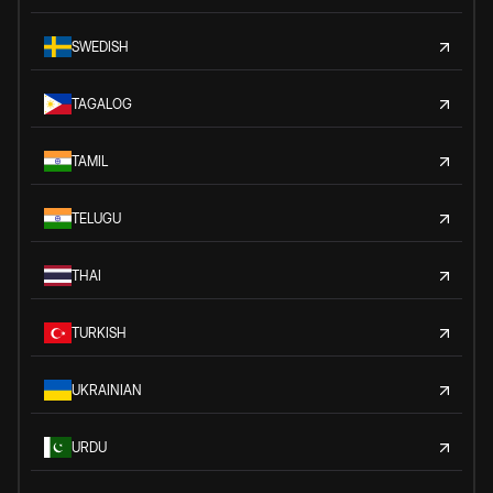
SWEDISH
TAGALOG
TAMIL
TELUGU
THAI
TURKISH
UKRAINIAN
URDU