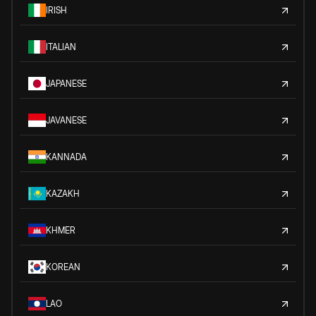
IRISH
ITALIAN
JAPANESE
JAVANESE
KANNADA
KAZAKH
KHMER
KOREAN
LAO