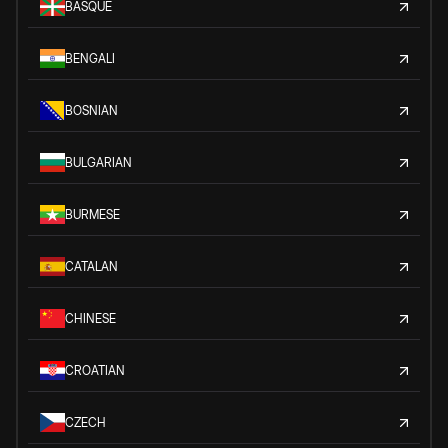
BASQUE
BENGALI
BOSNIAN
BULGARIAN
BURMESE
CATALAN
CHINESE
CROATIAN
CZECH