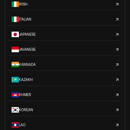
IRISH
ITALIAN
JAPANESE
JAVANESE
KANNADA
KAZAKH
KHMER
KOREAN
LAO