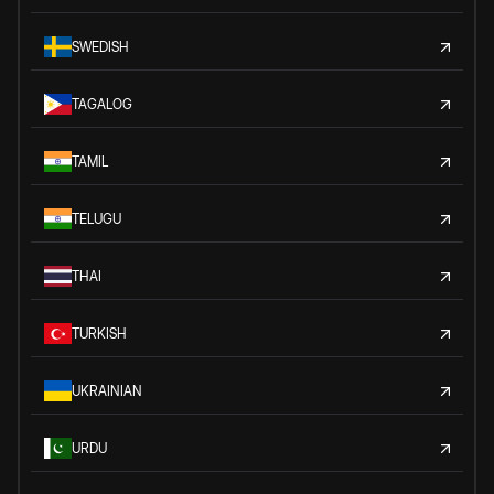
SWEDISH
TAGALOG
TAMIL
TELUGU
THAI
TURKISH
UKRAINIAN
URDU