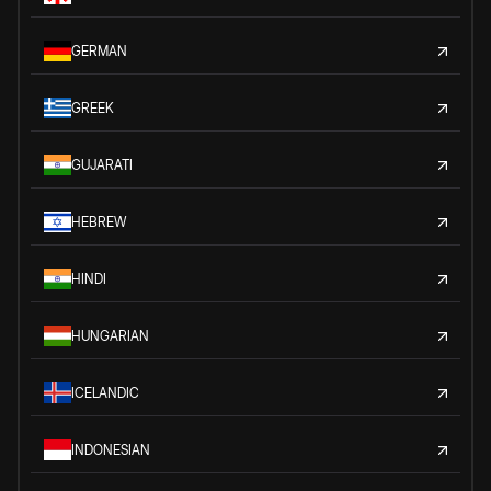
GERMAN
GREEK
GUJARATI
HEBREW
HINDI
HUNGARIAN
ICELANDIC
INDONESIAN