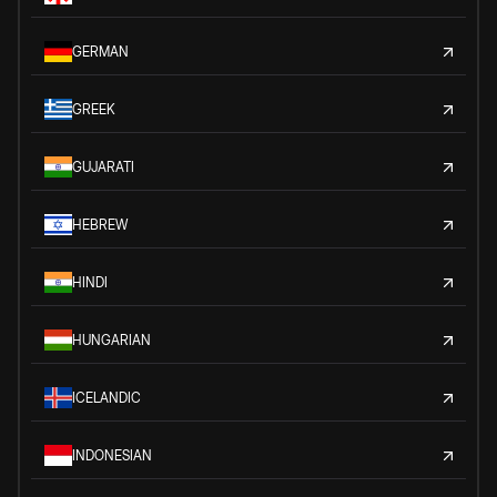
GERMAN
GREEK
GUJARATI
HEBREW
HINDI
HUNGARIAN
ICELANDIC
INDONESIAN