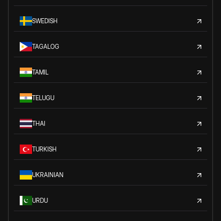
SWEDISH
TAGALOG
TAMIL
TELUGU
THAI
TURKISH
UKRAINIAN
URDU