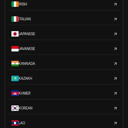
IRISH
ITALIAN
JAPANESE
JAVANESE
KANNADA
KAZAKH
KHMER
KOREAN
LAO