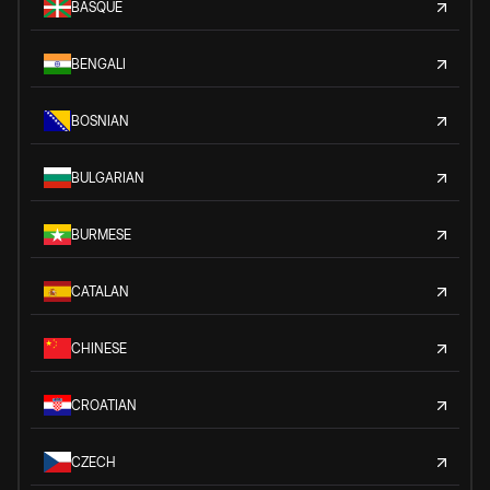
BASQUE
BENGALI
BOSNIAN
BULGARIAN
BURMESE
CATALAN
CHINESE
CROATIAN
CZECH