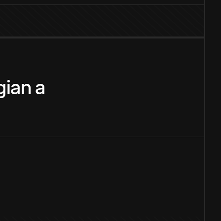
gian
a