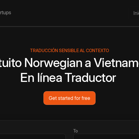
artups
In
TRADUCCIÓN SENSIBLE AL CONTEXTO
tuito
Norwegian
a
Vietnam
En línea
Traductor
Get started for free
To