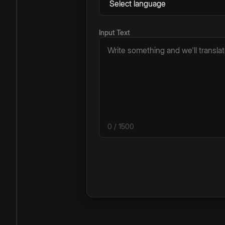
Input Text
0
/ 1500