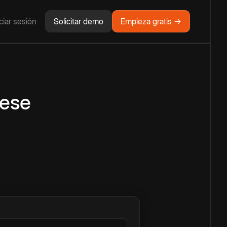
iciar sesión
Solicitar demo
Empieza gratis →
ese