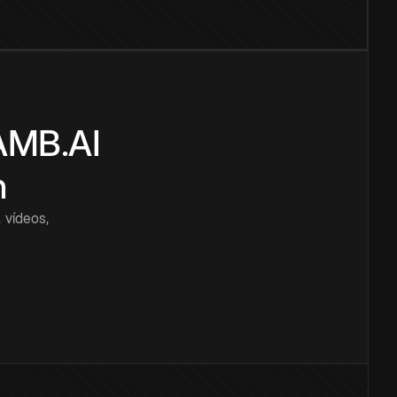
CAMB.AI
n
 vídeos,