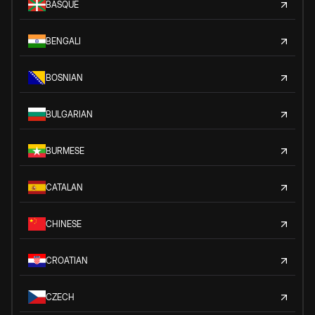
BASQUE
BENGALI
BOSNIAN
BULGARIAN
BURMESE
CATALAN
CHINESE
CROATIAN
CZECH