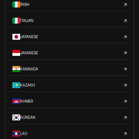
IRISH
ITALIAN
JAPANESE
JAVANESE
KANNADA
KAZAKH
KHMER
KOREAN
LAO