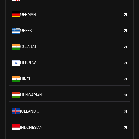
GERMAN
GREEK
GUJARATI
HEBREW
HINDI
HUNGARIAN
ICELANDIC
INDONESIAN