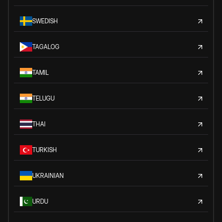
SWEDISH
TAGALOG
TAMIL
TELUGU
THAI
TURKISH
UKRAINIAN
URDU