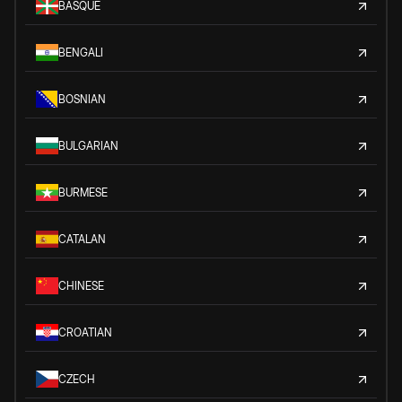
BASQUE
BENGALI
BOSNIAN
BULGARIAN
BURMESE
CATALAN
CHINESE
CROATIAN
CZECH