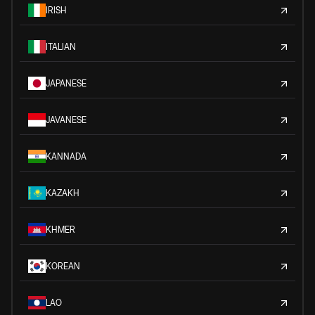
IRISH
ITALIAN
JAPANESE
JAVANESE
KANNADA
KAZAKH
KHMER
KOREAN
LAO