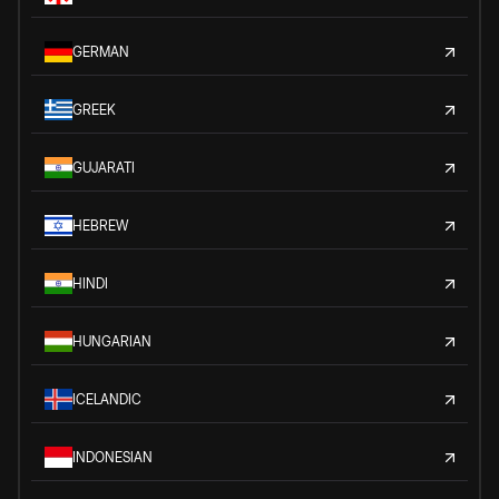
GERMAN
GREEK
GUJARATI
HEBREW
HINDI
HUNGARIAN
ICELANDIC
INDONESIAN