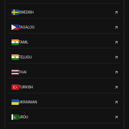
SWEDISH
TAGALOG
TAMIL
TELUGU
THAI
TURKISH
UKRAINIAN
URDU