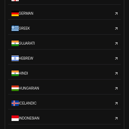
GERMAN
GREEK
GUJARATI
HEBREW
HINDI
HUNGARIAN
ICELANDIC
INDONESIAN