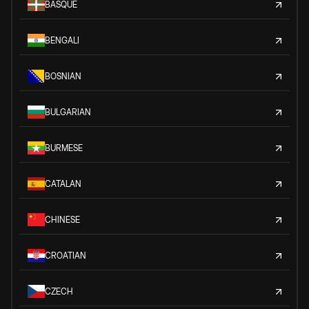
BASQUE
BENGALI
BOSNIAN
BULGARIAN
BURMESE
CATALAN
CHINESE
CROATIAN
CZECH