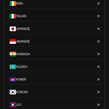
IRISH
ITALIAN
JAPANESE
JAVANESE
KANNADA
KAZAKH
KHMER
KOREAN
LAO