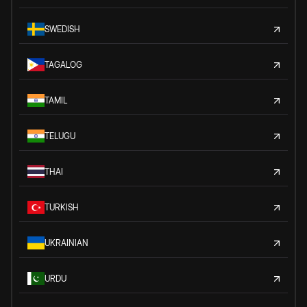
SWEDISH
TAGALOG
TAMIL
TELUGU
THAI
TURKISH
UKRAINIAN
URDU