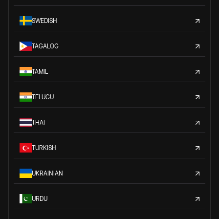
SWEDISH
TAGALOG
TAMIL
TELUGU
THAI
TURKISH
UKRAINIAN
URDU