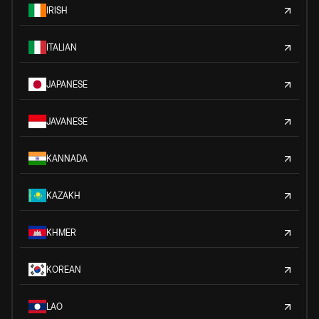
IRISH
ITALIAN
JAPANESE
JAVANESE
KANNADA
KAZAKH
KHMER
KOREAN
LAO