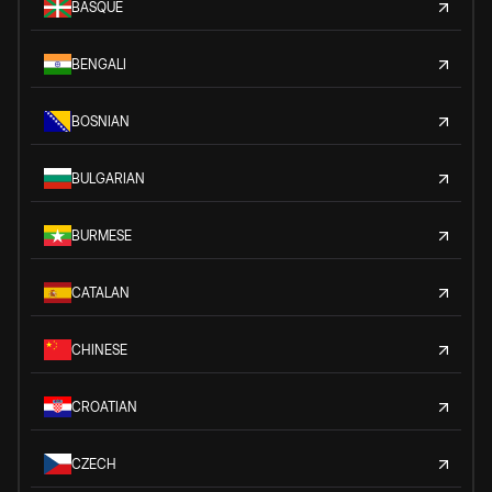
BASQUE
BENGALI
BOSNIAN
BULGARIAN
BURMESE
CATALAN
CHINESE
CROATIAN
CZECH