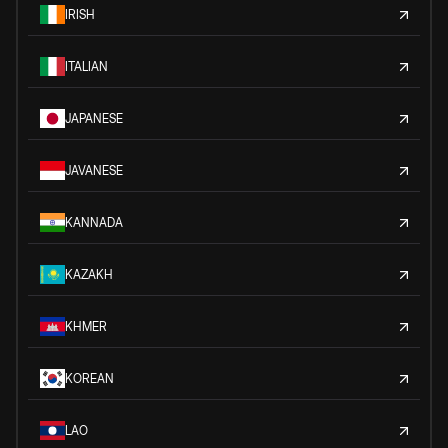
IRISH
ITALIAN
JAPANESE
JAVANESE
KANNADA
KAZAKH
KHMER
KOREAN
LAO