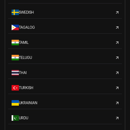
SWEDISH
TAGALOG
TAMIL
TELUGU
THAI
TURKISH
UKRAINIAN
URDU