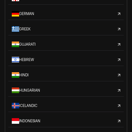
GERMAN
GREEK
GUJARATI
HEBREW
HINDI
HUNGARIAN
ICELANDIC
INDONESIAN