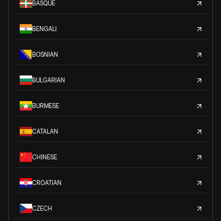
BASQUE
BENGALI
BOSNIAN
BULGARIAN
BURMESE
CATALAN
CHINESE
CROATIAN
CZECH