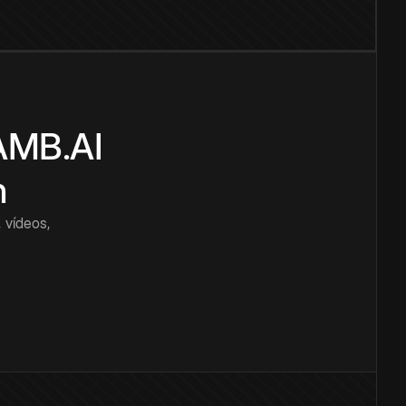
CAMB.AI
n
 vídeos,