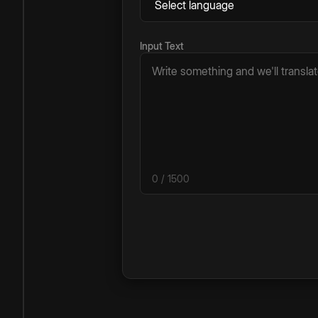
Input Text
0
/ 1500