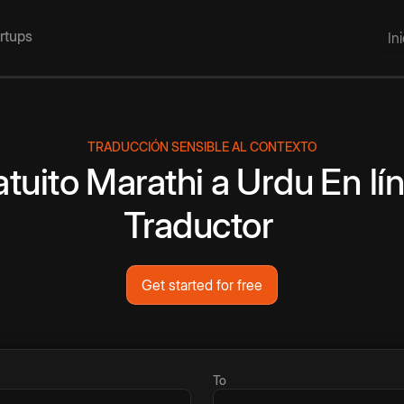
artups
In
TRADUCCIÓN SENSIBLE AL CONTEXTO
atuito
Marathi
a
Urdu
En lí
Traductor
Get started for free
To