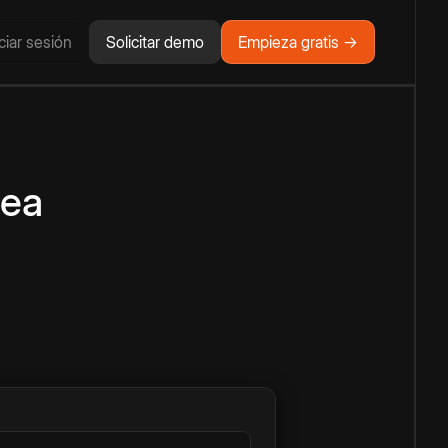
iciar sesión
Solicitar demo
Empieza gratis →
nea