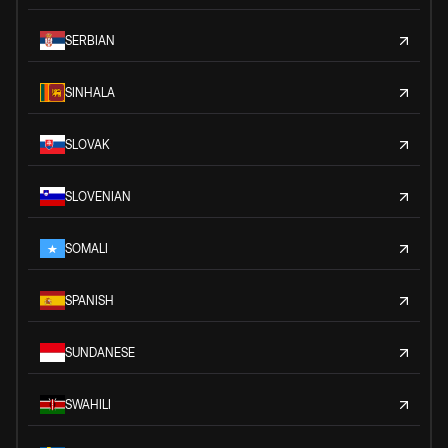
SERBIAN
SINHALA
SLOVAK
SLOVENIAN
SOMALI
SPANISH
SUNDANESE
SWAHILI