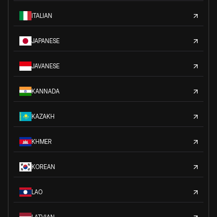
ITALIAN
JAPANESE
JAVANESE
KANNADA
KAZAKH
KHMER
KOREAN
LAO