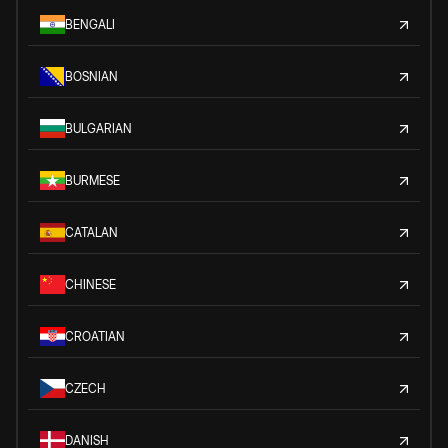
BENGALI
BOSNIAN
BULGARIAN
BURMESE
CATALAN
CHINESE
CROATIAN
CZECH
DANISH