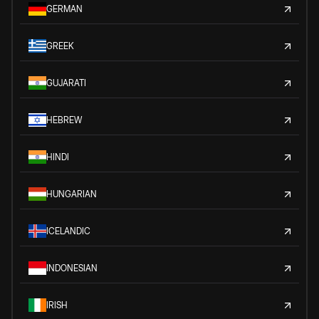
GERMAN
GREEK
GUJARATI
HEBREW
HINDI
HUNGARIAN
ICELANDIC
INDONESIAN
IRISH