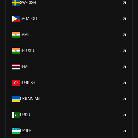
SWEDISH
TAGALOG
TAMIL
TELUGU
THAI
TURKISH
UKRAINIAN
URDU
UZBEK