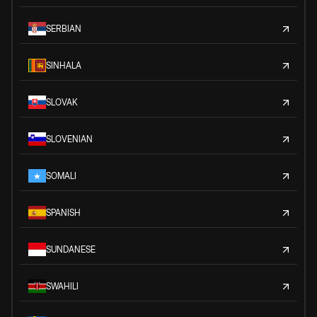
SERBIAN
SINHALA
SLOVAK
SLOVENIAN
SOMALI
SPANISH
SUNDANESE
SWAHILI