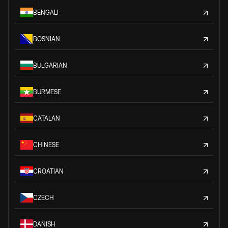
BENGALI
BOSNIAN
BULGARIAN
BURMESE
CATALAN
CHINESE
CROATIAN
CZECH
DANISH