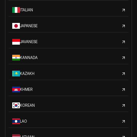
ITALIAN
JAPANESE
JAVANESE
KANNADA
KAZAKH
KHMER
KOREAN
LAO