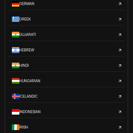
GERMAN
GREEK
GUJARATI
HEBREW
HINDI
HUNGARIAN
ICELANDIC
INDONESIAN
IRISH