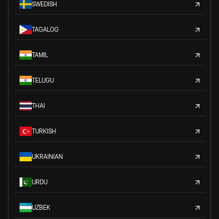
SWEDISH
TAGALOG
TAMIL
TELUGU
THAI
TURKISH
UKRAINIAN
URDU
UZBEK