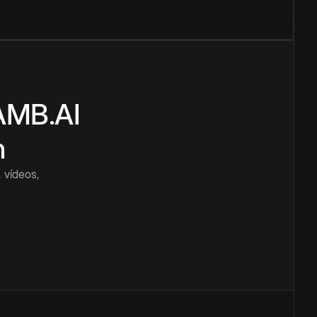
CAMB.AI
n
 vídeos,