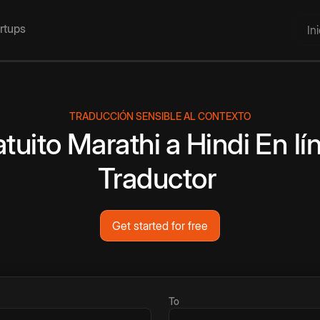
artups
In
TRADUCCIÓN SENSIBLE AL CONTEXTO
tuito
Marathi
a
Hindi
En lí
Traductor
Get started for free
To