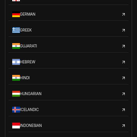
GERMAN
GREEK
GUJARATI
HEBREW
HINDI
HUNGARIAN
ICELANDIC
INDONESIAN