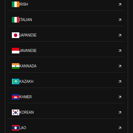
IRISH
ITALIAN
JAPANESE
JAVANESE
KANNADA
KAZAKH
KHMER
KOREAN
LAO