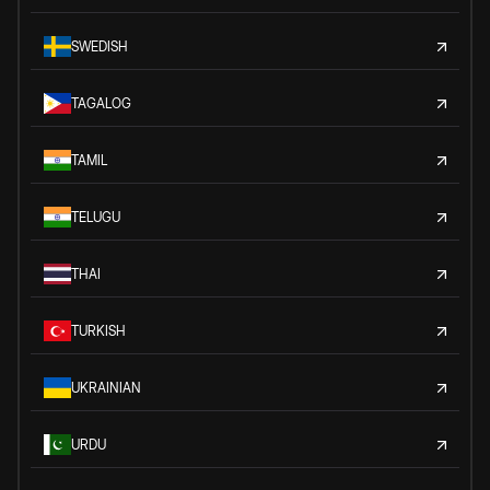
SWEDISH
TAGALOG
TAMIL
TELUGU
THAI
TURKISH
UKRAINIAN
URDU