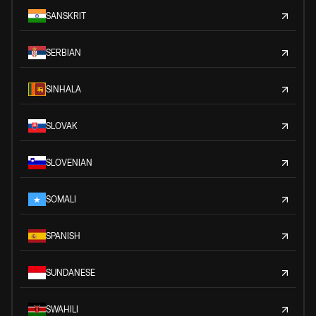
SANSKRIT
SERBIAN
SINHALA
SLOVAK
SLOVENIAN
SOMALI
SPANISH
SUNDANESE
SWAHILI