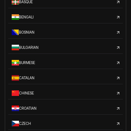
BASQUE
BENGALI
BOSNIAN
BULGARIAN
BURMESE
CATALAN
CHINESE
CROATIAN
CZECH