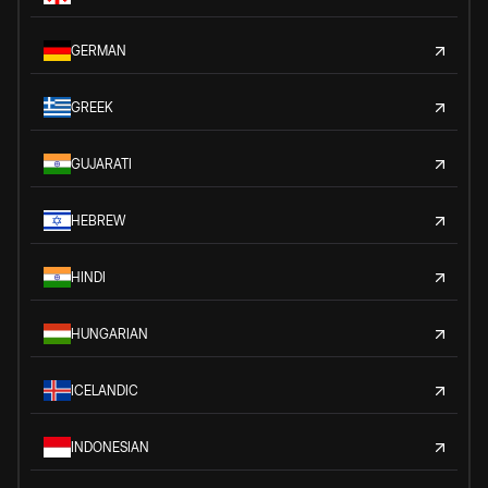
GERMAN
GREEK
GUJARATI
HEBREW
HINDI
HUNGARIAN
ICELANDIC
INDONESIAN