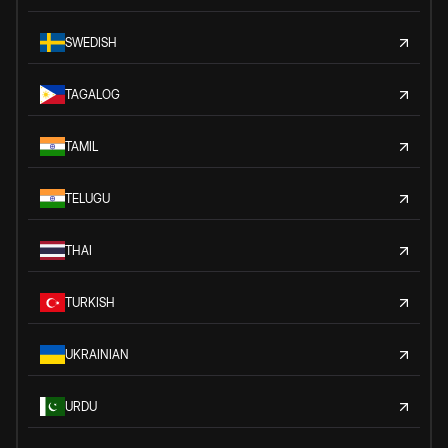
SWEDISH
TAGALOG
TAMIL
TELUGU
THAI
TURKISH
UKRAINIAN
URDU