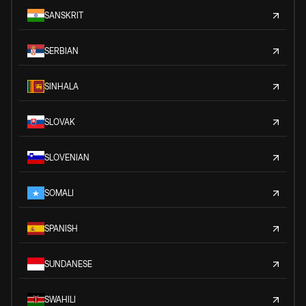
SANSKRIT
SERBIAN
SINHALA
SLOVAK
SLOVENIAN
SOMALI
SPANISH
SUNDANESE
SWAHILI