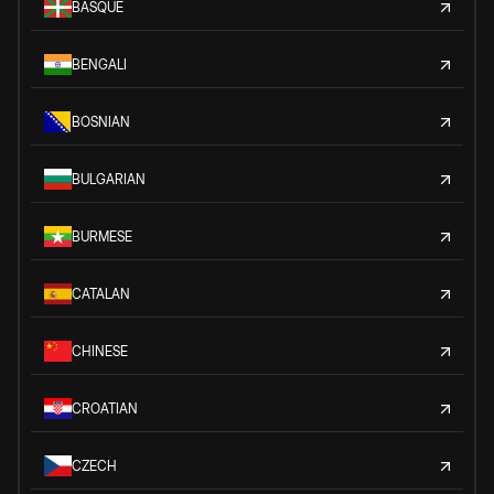
BASQUE
BENGALI
BOSNIAN
BULGARIAN
BURMESE
CATALAN
CHINESE
CROATIAN
CZECH