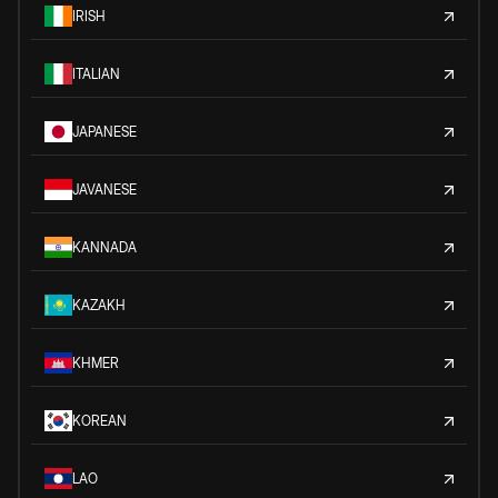
IRISH
ITALIAN
JAPANESE
JAVANESE
KANNADA
KAZAKH
KHMER
KOREAN
LAO