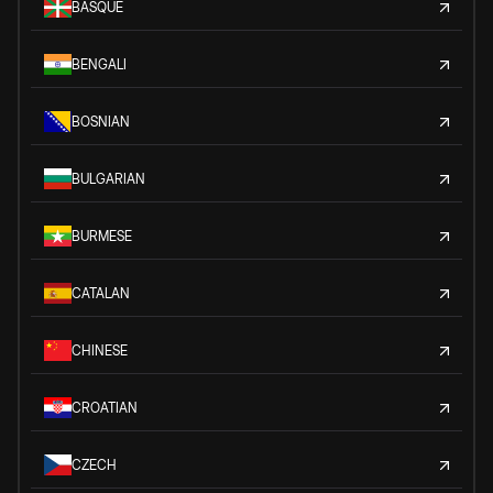
BASQUE
BENGALI
BOSNIAN
BULGARIAN
BURMESE
CATALAN
CHINESE
CROATIAN
CZECH