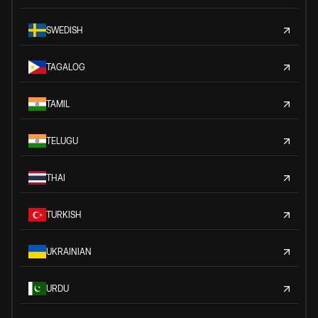
SWEDISH
TAGALOG
TAMIL
TELUGU
THAI
TURKISH
UKRAINIAN
URDU