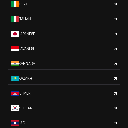
IRISH
ITALIAN
JAPANESE
JAVANESE
KANNADA
KAZAKH
KHMER
KOREAN
LAO