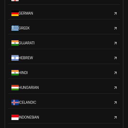
GERMAN
GREEK
GUJARATI
HEBREW
HINDI
HUNGARIAN
ICELANDIC
INDONESIAN