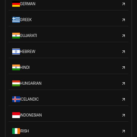
GERMAN
GREEK
GUJARATI
HEBREW
HINDI
HUNGARIAN
ICELANDIC
INDONESIAN
IRISH