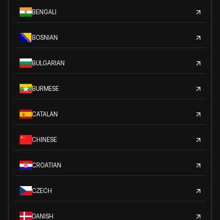
BENGALI
BOSNIAN
BULGARIAN
BURMESE
CATALAN
CHINESE
CROATIAN
CZECH
DANISH