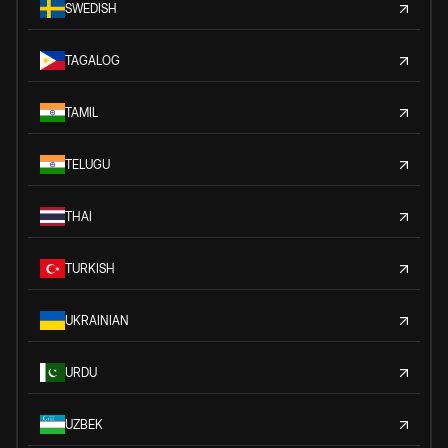
SWEDISH
TAGALOG
TAMIL
TELUGU
THAI
TURKISH
UKRAINIAN
URDU
UZBEK