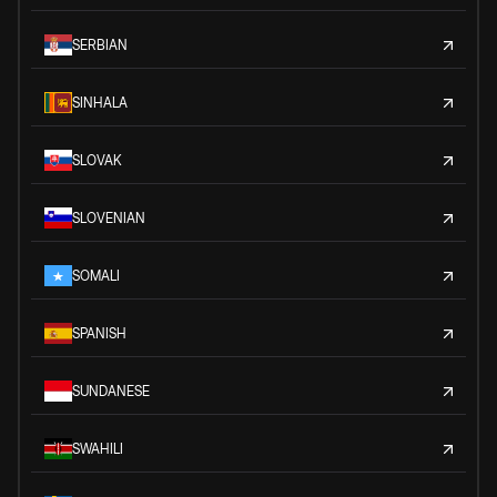
SERBIAN
SINHALA
SLOVAK
SLOVENIAN
SOMALI
SPANISH
SUNDANESE
SWAHILI