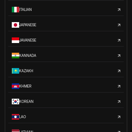
ITALIAN
JAPANESE
JAVANESE
KANNADA
KAZAKH
KHMER
KOREAN
LAO