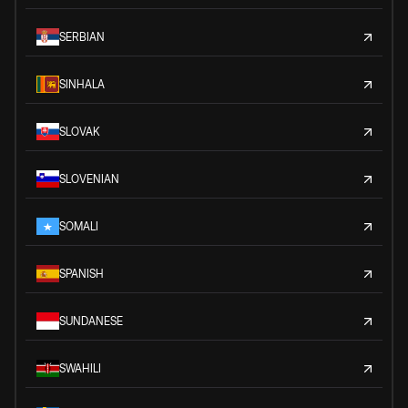
SERBIAN
SINHALA
SLOVAK
SLOVENIAN
SOMALI
SPANISH
SUNDANESE
SWAHILI