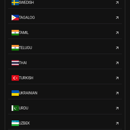
SWEDISH
TAGALOG
TAMIL
TELUGU
THAI
TURKISH
UKRAINIAN
URDU
UZBEK