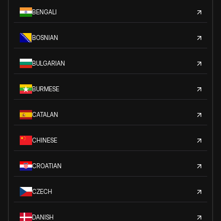
BENGALI
BOSNIAN
BULGARIAN
BURMESE
CATALAN
CHINESE
CROATIAN
CZECH
DANISH