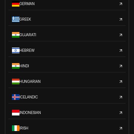
GERMAN
GREEK
GUJARATI
HEBREW
HINDI
HUNGARIAN
ICELANDIC
INDONESIAN
IRISH