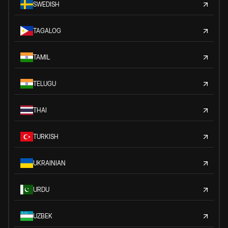
SWEDISH
TAGALOG
TAMIL
TELUGU
THAI
TURKISH
UKRAINIAN
URDU
UZBEK