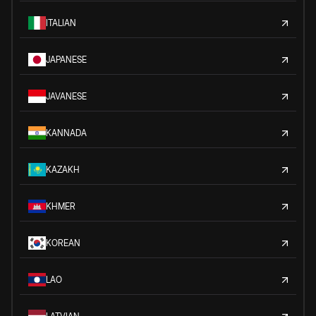
ITALIAN
JAPANESE
JAVANESE
KANNADA
KAZAKH
KHMER
KOREAN
LAO