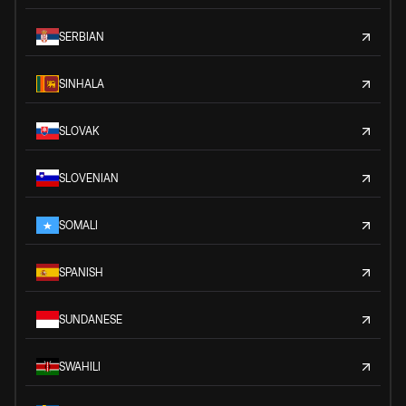
SERBIAN
SINHALA
SLOVAK
SLOVENIAN
SOMALI
SPANISH
SUNDANESE
SWAHILI