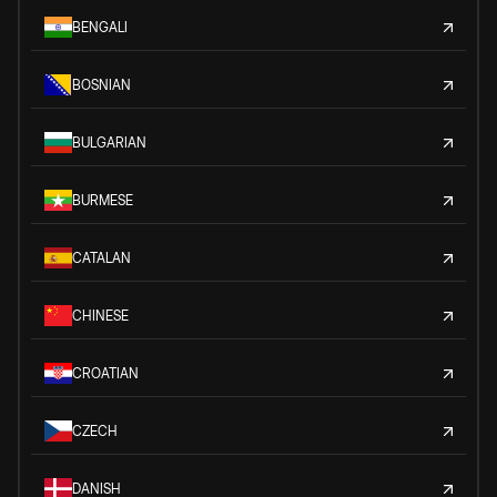
BENGALI
BOSNIAN
BULGARIAN
BURMESE
CATALAN
CHINESE
CROATIAN
CZECH
DANISH