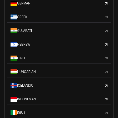
GERMAN
GREEK
GUJARATI
HEBREW
HINDI
HUNGARIAN
ICELANDIC
INDONESIAN
IRISH