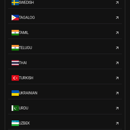
SWEDISH
TAGALOG
TAMIL
TELUGU
THAI
TURKISH
UKRAINIAN
URDU
UZBEK