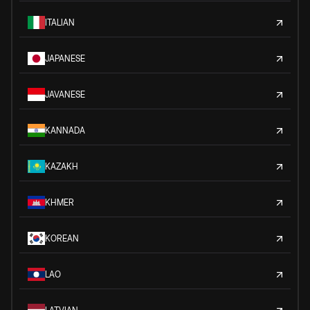
ITALIAN
JAPANESE
JAVANESE
KANNADA
KAZAKH
KHMER
KOREAN
LAO