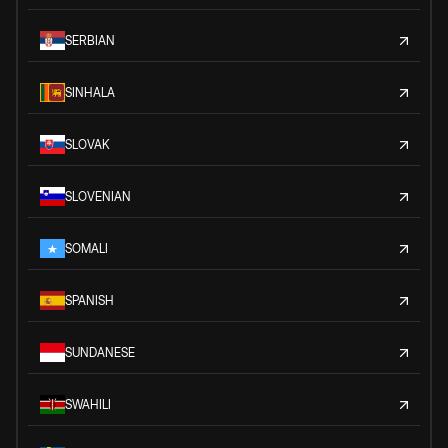
SERBIAN
SINHALA
SLOVAK
SLOVENIAN
SOMALI
SPANISH
SUNDANESE
SWAHILI