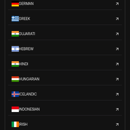
GERMAN
GREEK
GUJARATI
HEBREW
HINDI
HUNGARIAN
ICELANDIC
INDONESIAN
IRISH