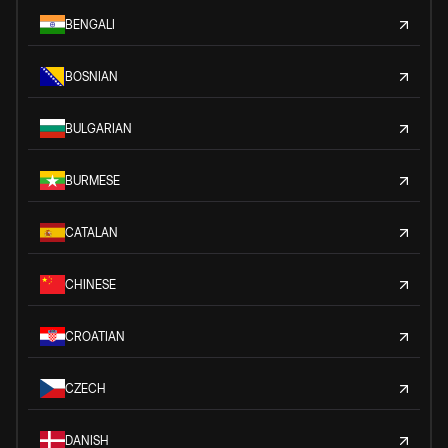
BENGALI
BOSNIAN
BULGARIAN
BURMESE
CATALAN
CHINESE
CROATIAN
CZECH
DANISH