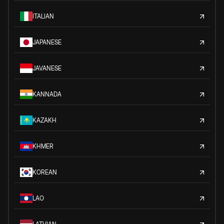
ITALIAN
JAPANESE
JAVANESE
KANNADA
KAZAKH
KHMER
KOREAN
LAO