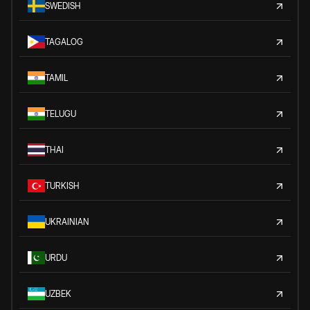
SWEDISH
TAGALOG
TAMIL
TELUGU
THAI
TURKISH
UKRAINIAN
URDU
UZBEK