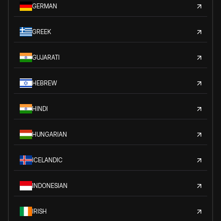
GERMAN
GREEK
GUJARATI
HEBREW
HINDI
HUNGARIAN
ICELANDIC
INDONESIAN
IRISH