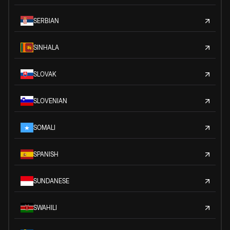
SERBIAN
SINHALA
SLOVAK
SLOVENIAN
SOMALI
SPANISH
SUNDANESE
SWAHILI