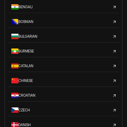
BENGALI
BOSNIAN
BULGARIAN
BURMESE
CATALAN
CHINESE
CROATIAN
CZECH
DANISH