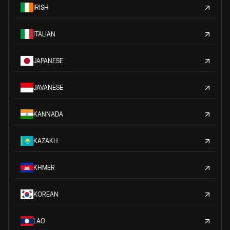
IRISH
ITALIAN
JAPANESE
JAVANESE
KANNADA
KAZAKH
KHMER
KOREAN
LAO