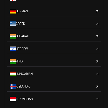
GERMAN
GREEK
GUJARATI
HEBREW
HINDI
HUNGARIAN
ICELANDIC
INDONESIAN