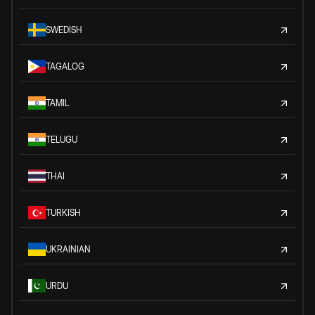
SWEDISH
TAGALOG
TAMIL
TELUGU
THAI
TURKISH
UKRAINIAN
URDU