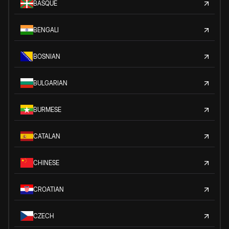
BASQUE
BENGALI
BOSNIAN
BULGARIAN
BURMESE
CATALAN
CHINESE
CROATIAN
CZECH