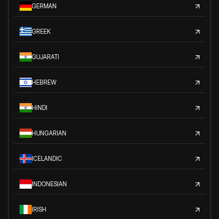
GERMAN
GREEK
GUJARATI
HEBREW
HINDI
HUNGARIAN
ICELANDIC
INDONESIAN
IRISH