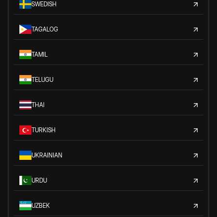
SWEDISH
TAGALOG
TAMIL
TELUGU
THAI
TURKISH
UKRAINIAN
URDU
UZBEK