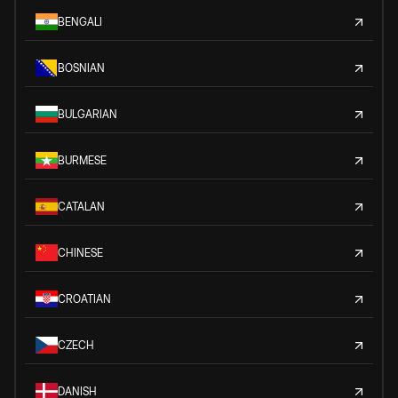
BENGALI
BOSNIAN
BULGARIAN
BURMESE
CATALAN
CHINESE
CROATIAN
CZECH
DANISH