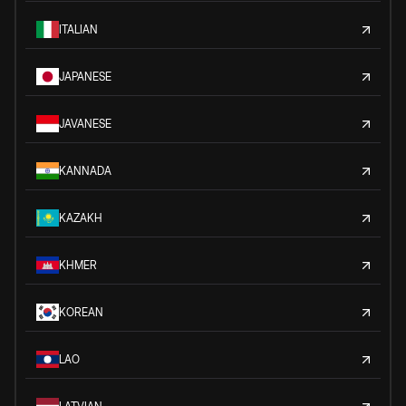
ITALIAN
JAPANESE
JAVANESE
KANNADA
KAZAKH
KHMER
KOREAN
LAO