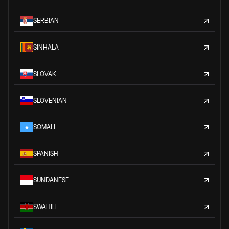
SERBIAN
SINHALA
SLOVAK
SLOVENIAN
SOMALI
SPANISH
SUNDANESE
SWAHILI