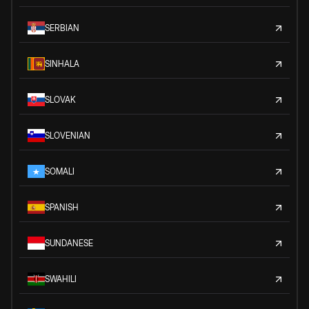
SERBIAN
SINHALA
SLOVAK
SLOVENIAN
SOMALI
SPANISH
SUNDANESE
SWAHILI