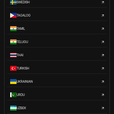
SWEDISH
TAGALOG
TAMIL
TELUGU
THAI
TURKISH
UKRAINIAN
URDU
UZBEK