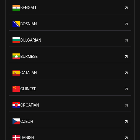
BENGALI
BOSNIAN
BULGARIAN
BURMESE
CATALAN
CHINESE
CROATIAN
CZECH
DANISH