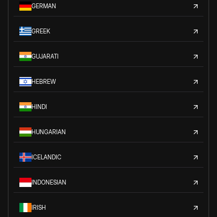
GERMAN
GREEK
GUJARATI
HEBREW
HINDI
HUNGARIAN
ICELANDIC
INDONESIAN
IRISH