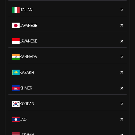
ITALIAN
JAPANESE
JAVANESE
KANNADA
KAZAKH
KHMER
KOREAN
LAO