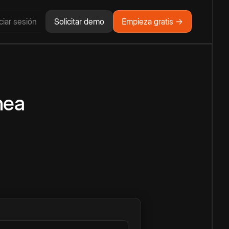
iciar sesión
Solicitar demo
Empieza gratis →
nea