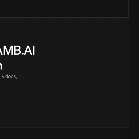
CAMB.AI
n
 vídeos,