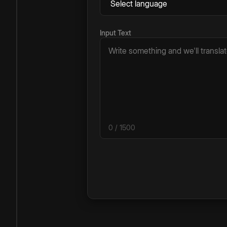
Input Text
0
/ 1500