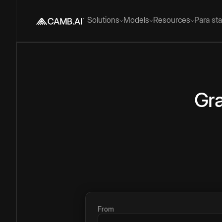
Solutions
Models
Resources
Para st
Gra
From