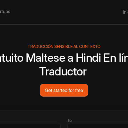
artups
In
TRADUCCIÓN SENSIBLE AL CONTEXTO
tuito
Maltese
a
Hindi
En lí
Traductor
Get started for free
To