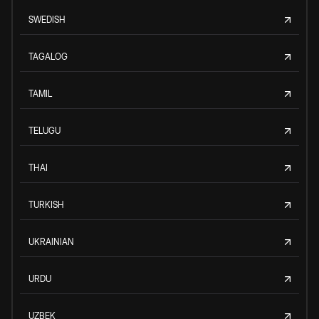
SWEDISH
TAGALOG
TAMIL
TELUGU
THAI
TURKISH
UKRAINIAN
URDU
UZBEK