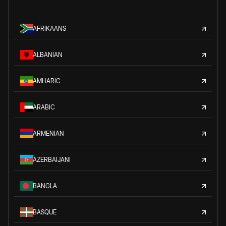
AFRIKAANS
ALBANIAN
AMHARIC
ARABIC
ARMENIAN
AZERBAIJANI
BANGLA
BASQUE