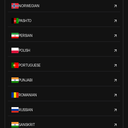
NORWEGIAN
PASHTO
PERSIAN
POLISH
PORTUGUESE
PUNJABI
ROMANIAN
RUSSIAN
SANSKRIT