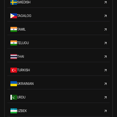
SWEDISH
TAGALOG
TAMIL
TELUGU
THAI
TURKISH
UKRAINIAN
URDU
UZBEK