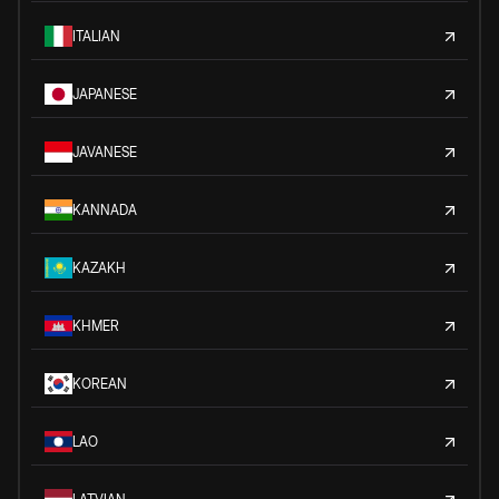
ITALIAN
JAPANESE
JAVANESE
KANNADA
KAZAKH
KHMER
KOREAN
LAO