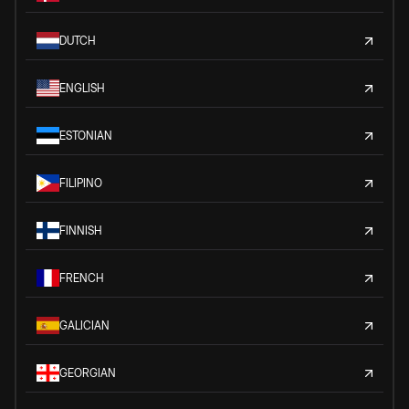
DUTCH
ENGLISH
ESTONIAN
FILIPINO
FINNISH
FRENCH
GALICIAN
GEORGIAN