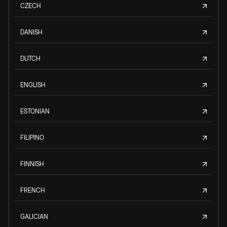
CZECH
DANISH
DUTCH
ENGLISH
ESTONIAN
FILIPINO
FINNISH
FRENCH
GALICIAN