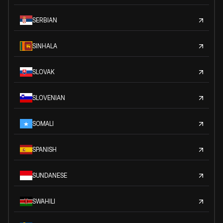
SERBIAN
SINHALA
SLOVAK
SLOVENIAN
SOMALI
SPANISH
SUNDANESE
SWAHILI