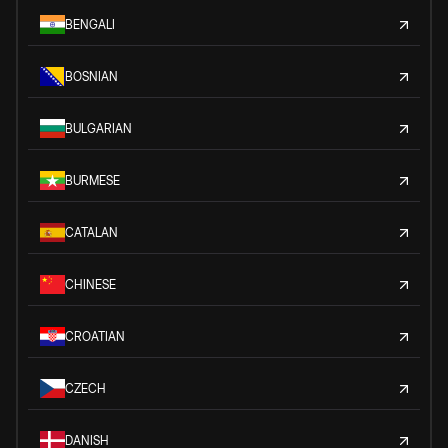
BENGALI
BOSNIAN
BULGARIAN
BURMESE
CATALAN
CHINESE
CROATIAN
CZECH
DANISH