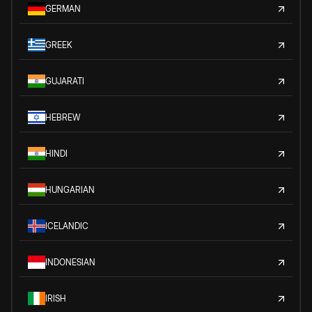
GERMAN
GREEK
GUJARATI
HEBREW
HINDI
HUNGARIAN
ICELANDIC
INDONESIAN
IRISH