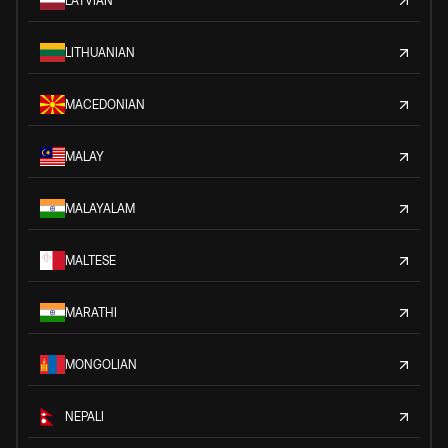
LATVIAN
LITHUANIAN
MACEDONIAN
MALAY
MALAYALAM
MALTESE
MARATHI
MONGOLIAN
NEPALI