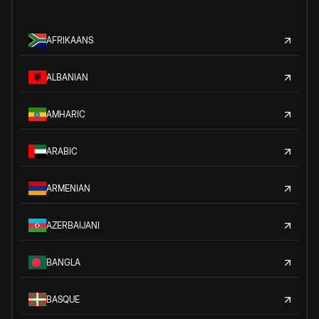
AFRIKAANS
ALBANIAN
AMHARIC
ARABIC
ARMENIAN
AZERBAIJANI
BANGLA
BASQUE