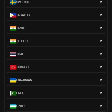
SWEDISH
TAGALOG
TAMIL
TELUGU
THAI
TURKISH
UKRAINIAN
URDU
UZBEK