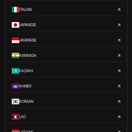
ITALIAN
JAPANESE
JAVANESE
KANNADA
KAZAKH
KHMER
KOREAN
LAO