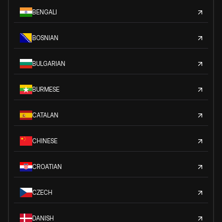
BENGALI
BOSNIAN
BULGARIAN
BURMESE
CATALAN
CHINESE
CROATIAN
CZECH
DANISH