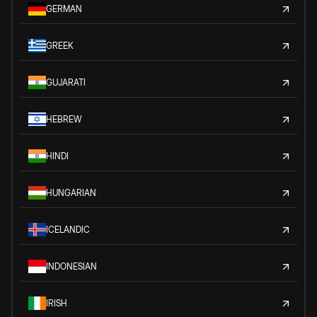
GERMAN
GREEK
GUJARATI
HEBREW
HINDI
HUNGARIAN
ICELANDIC
INDONESIAN
IRISH