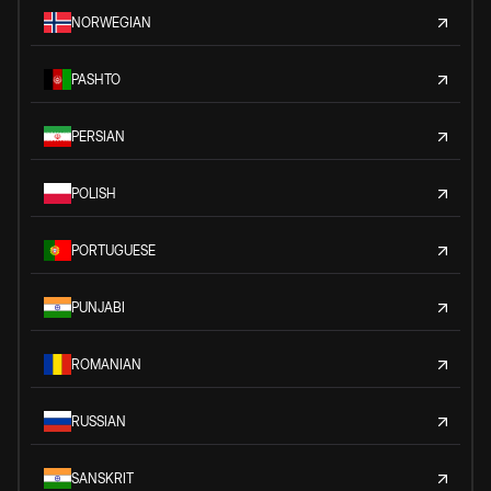
NORWEGIAN
PASHTO
PERSIAN
POLISH
PORTUGUESE
PUNJABI
ROMANIAN
RUSSIAN
SANSKRIT