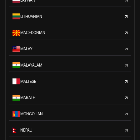
LATVIAN
LITHUANIAN
MACEDONIAN
MALAY
MALAYALAM
MALTESE
MARATHI
MONGOLIAN
NEPALI