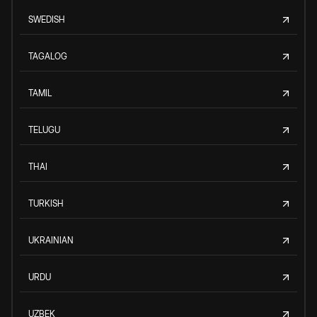
SWEDISH
TAGALOG
TAMIL
TELUGU
THAI
TURKISH
UKRAINIAN
URDU
UZBEK