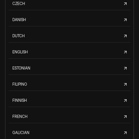
CZECH
DANISH
DUTCH
ENGLISH
ESTONIAN
FILIPINO
FINNISH
FRENCH
GALICIAN