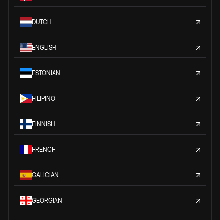
DUTCH
ENGLISH
ESTONIAN
FILIPINO
FINNISH
FRENCH
GALICIAN
GEORGIAN