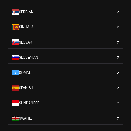
SERBIAN
SINHALA
SLOVAK
SLOVENIAN
SOMALI
SPANISH
SUNDANESE
SWAHILI