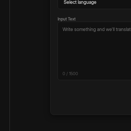
Input Text
0
/ 1500