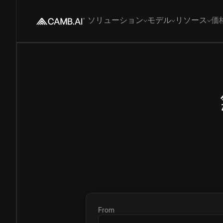
ソリューション
モデル
リソース
価
From