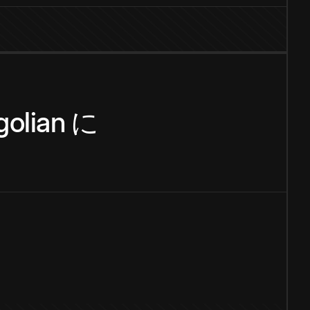
olian
に