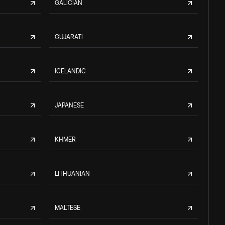
GALICIAN
GUJARATI
ICELANDIC
JAPANESE
KHMER
LITHUANIAN
MALTESE