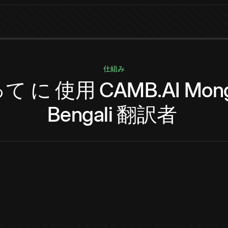
仕組み
って
に
使用
CAMB.AI
Mong
Bengali
翻訳者