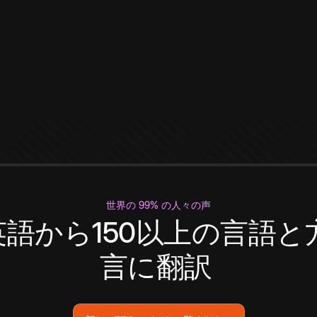
世界の 99% の人々の声
英語から150以上の言語と
言に翻訳